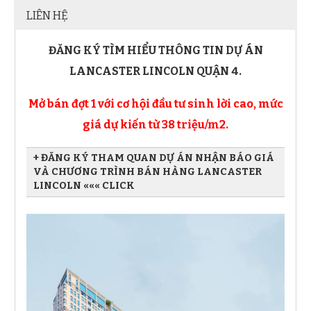
LIÊN HỆ
ĐĂNG KÝ TÌM HIỂU THÔNG TIN DỰ ÁN
LANCASTER LINCOLN QUẬN 4.
Mở bán đợt 1 với cơ hội đầu tư sinh lời cao, mức
giá dự kiến từ 38 triệu/m2.
+ ĐĂNG KÝ THAM QUAN DỰ ÁN NHẬN BÁO GIÁ
VÀ CHƯƠNG TRÌNH BÁN HÀNG LANCASTER
LINCOLN ««« CLICK
Họ và tên Quý khách
Địa chỉ Email