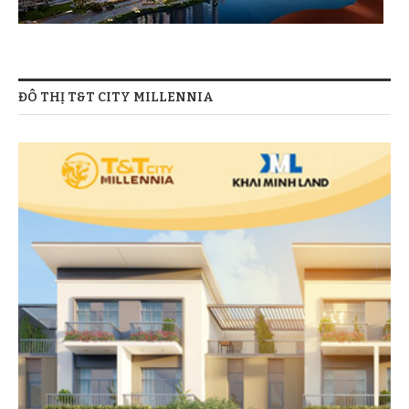
Vị trí và các hướng nhìn từ dự án Lancaster Lincoln.
Dự án Lancaster Lincoln quận 4 – Vị trí
ĐÔ THỊ T&T CITY MILLENNIA
Đón đầu cơ hội phát triển của khu vực.
Khuôn viên cây canh xanh tại dự án.
Theo định hướng phát triển về phía Nam và tiến ra
biển của Tp.HCM, quận 4 sẽ không còn là “quận
cận trung tâm” như trước nay mọi người vẫn gọi
mà chính thức trở thành một phần của trung tâm
thành phố mới trong tổng thể
930 hecta vùng
lõi
đã được phê duyệt. Theo đó, vùng lõi trung tâm
được quy hoạch dọc theo trục Hoàng Diệu –
Nguyễn Tất Thành sẽ thúc đẩy cơ sở hạ tầng phát
Khuôn viên xanh tại dự án Lancaster Lincoln quận 4.
triển, giao thương cũng như các trung tâm tài
chính được mở rộng.