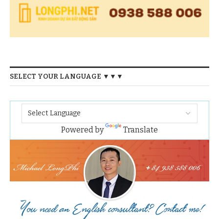
cầu bắt đầu từ đường Tôn Đản, băng qua đường
Nguyễn Tất Thành và vượt sông Sài Gòn để nối với
khu đô thị mới Thủ Thiêm (Quận 2); cầu Nguyễn
Khoái, cầu Long Kiểng bắc qua Kênh Tẻ và sông
Sài Gòn.
Phòng tập GYM.
SELECT YOUR LANGUAGE ▼▼▼
Đặc biệt, với tuyến metro số 4 đi ngang qua
dự án
Lancaster Lincoln
sẽ tạo nên một hệ thống giao
thông cực kỳ thuận lợi cho cư dân. Với tiềm năng
của hệ thống hạ tầng đồng bộ trong tương lai,
Powered by
Translate
quận 4 hứa hẹn sẽ trở thành một trung tâm sầm
uất, môi trường sống năng động, tiện nghi và
sang trọng.
Phòng tập YOGA.