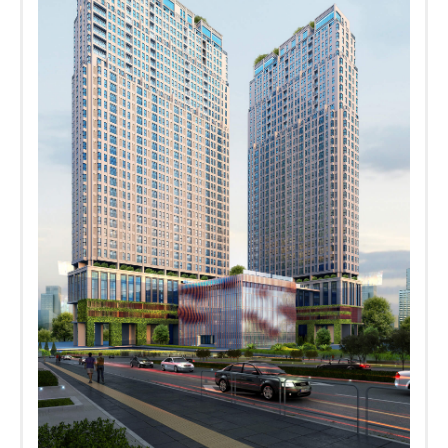
Số điện thoại
Tiêu đề email:
Loại căn hộ Quý khách hàng quan tâm:
1 phòng ngủ
2 phòng ngủ
3 phòng ngủ
Officetel-văn phòng
Tin nhắn: