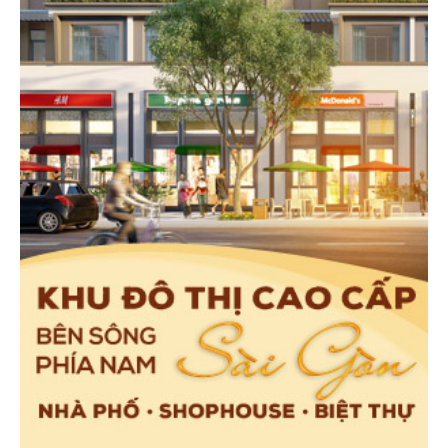
Khu nhà trẻ.
Bản đồ quy hoạch vùng lõi trung tâm TP.HCM quy mô 930
hecta.
Theo quy hoạch, đường Nguyễn Tất Thành sẽ được
mở rộng có lộ giới 30m, cùng với đó là hàng loạt
Phòng massage.
các tuyến giao thông cũng đã được phê duyệt để
gắn kết với quận 4 như: cầu Thủ Thiêm 3 có vị trí