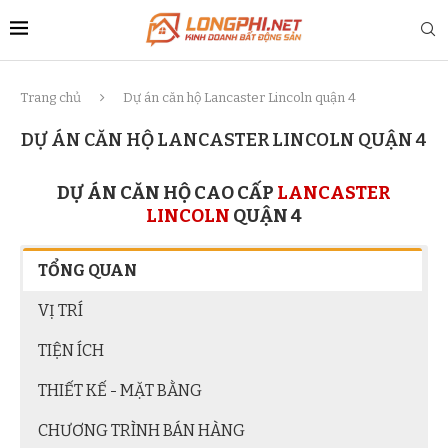
Trang chủ
Dự án căn hộ Lancaster Lincoln quận 4
DỰ ÁN CĂN HỘ LANCASTER LINCOLN QUẬN 4
DỰ ÁN CĂN HỘ CAO CẤP
LANCASTER
LINCOLN
QUẬN 4
TỔNG QUAN
VỊ TRÍ
TIỆN ÍCH
THIẾT KẾ - MẶT BẰNG
CHƯƠNG TRÌNH BÁN HÀNG