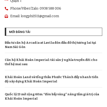
Quận 7.
Phone/Viber/Zalo: 0938 588 006
Email:
longphi1511@gmail.com
MỚI ĐĂNG TẢI
Đầu tư căn hộ Arcadia at Lavila đón đầu đô thị tương lai tại
Nam Sài Gòn
Căn hộ Khải Hoàn Imperial: tài sản ý nghĩa truyền đời cho
thế hệ mai sau
Khải Hoàn Land và tổng thầu Phước Thành đẩy nhanh tiến
độ xây dựng Khải Hoàn Imperial
Quốc lộ 13 mở rộng 60m: “đòn bẩy vàng” nâng tầm giá trị của
Khải Hoàn Imperial