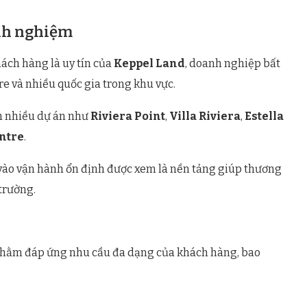
inh nghiệm
ách hàng là uy tín của
Keppel Land
, doanh nghiệp bất
e và nhiều quốc gia trong khu vực.
ển nhiều dự án như
Riviera Point
,
Villa Riviera
,
Estella
ntre
.
 vào vận hành ổn định được xem là nền tảng giúp thương
trường.
 nhằm đáp ứng nhu cầu đa dạng của khách hàng, bao