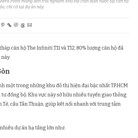
iviera Point mang đến trải nghiệm khu vui chơi dưới nước tại căn hộ
o, chỉ có tại dự án này.
áp căn hộ The Infiniti T11 và T12, 80% lượng căn hộ đã
 này.
Gòn
hành một trong những khu đô thị hiện đại bậc nhất TP.HCM
ầu tư đồng bộ. Khu vực này sở hữu nhiều tuyến giao thông
 Tẻ, cầu Tân Thuận, giúp kết nối nhanh với trung tâm
 nhiều dự án hạ tầng lớn như: