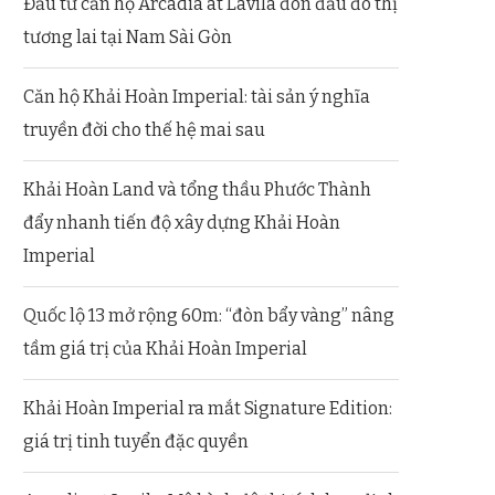
Đầu tư căn hộ Arcadia at Lavila đón đầu đô thị
tương lai tại Nam Sài Gòn
Căn hộ Khải Hoàn Imperial: tài sản ý nghĩa
truyền đời cho thế hệ mai sau
Khải Hoàn Land và tổng thầu Phước Thành
đẩy nhanh tiến độ xây dựng Khải Hoàn
Imperial
Quốc lộ 13 mở rộng 60m: “đòn bẩy vàng” nâng
tầm giá trị của Khải Hoàn Imperial
Khải Hoàn Imperial ra mắt Signature Edition:
giá trị tinh tuyển đặc quyền