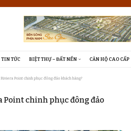
TIN TỨC
BIỆT THỰ – ĐẤT NỀN
CĂN HỘ CAO CẤP
tại Riviera Point chinh phục đông đảo khách hàng?
era Point chinh phục đông đảo