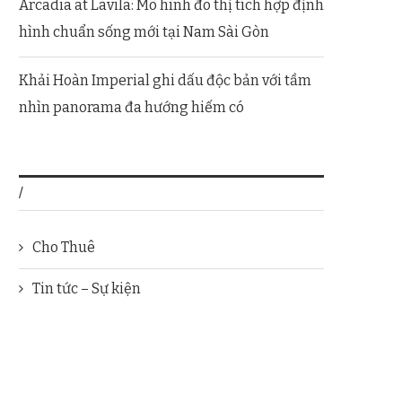
Arcadia at Lavila: Mô hình đô thị tích hợp định
hình chuẩn sống mới tại Nam Sài Gòn
Khải Hoàn Imperial ghi dấu độc bản với tầm
nhìn panorama đa hướng hiếm có
/
Cho Thuê
Tin tức – Sự kiện