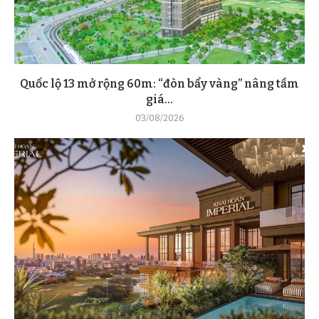
Quốc lộ 13 mở rộng 60m: “đòn bẩy vàng” nâng tầm
giá...
03/08/2026