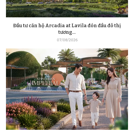
Đầu tư căn hộ Arcadia at Lavila đón đầu đô thị
tương...
07/08/2026