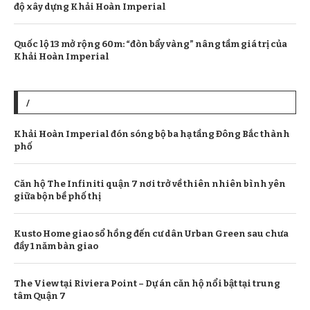
độ xây dựng Khải Hoàn Imperial
Quốc lộ 13 mở rộng 60m: “đòn bẩy vàng” nâng tầm giá trị của
Khải Hoàn Imperial
/
Khải Hoàn Imperial đón sóng bộ ba hạ tầng Đông Bắc thành
phố
Căn hộ The Infiniti quận 7 nơi trở về thiên nhiên bình yên
giữa bộn bề phố thị
Kusto Home giao sổ hồng đến cư dân Urban Green sau chưa
đầy 1 năm bàn giao
The View tại Riviera Point – Dự án căn hộ nổi bật tại trung
tâm Quận 7