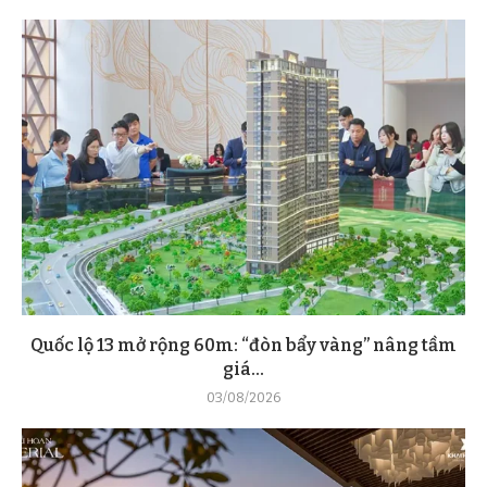
Quốc lộ 13 mở rộng 60m: “đòn bẩy vàng” nâng tầm
giá...
03/08/2026