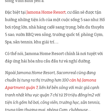
sông Vĩnh Bình yên ả.
Đặc biệt tại
Jamona Home Resort
, cư dân sẽ được tận
hưởng những tiện ích của một cuộc sống 5 sao như: Hồ
bơi rộng lớn, nhà hàng café sang trọng, bến du thuyền
5 sao, vườn BBQ ven sông, trường quốc tế, phòng Gym,
Spa, sân tennis, khu giải trí…..
Có thể nói, Jamona Home Resort chính là nơi tuyệt vời
đáp ứng hài hòa nhu cầu đầu tư và nghỉ dưỡng.
Ngoài Jamona Home Resort, Sacomreal cũng đang
chuẩn bị tung ra thị trường hơn 100
căn hộ Jamona
Apartment quận 7
, liền kề bên sông với mức giá cạnh
tranh nhất khu vực quận 7 chỉ từ 19 triệu đồng/m2 với
tiện ích gồm hồ bơi, công viên, trường học, sân tennis,
trung tâm thương mại, phòng Gym, clubhouse,…