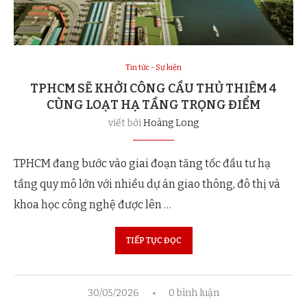
Tin tức - Sự kiện
TPHCM SẼ KHỞI CÔNG CẦU THỦ THIÊM 4
CÙNG LOẠT HẠ TẦNG TRỌNG ĐIỂM
viết bởi
Hoàng Long
TPHCM đang bước vào giai đoạn tăng tốc đầu tư hạ
tầng quy mô lớn với nhiều dự án giao thông, đô thị và
khoa học công nghệ được lên …
TIẾP TỤC ĐỌC
30/05/2026
0 bình luận