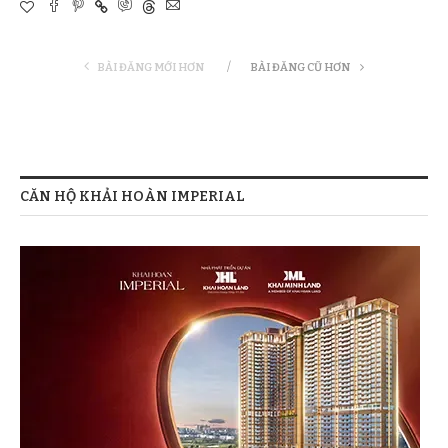
BÀI ĐĂNG MỚI HƠN
BÀI ĐĂNG CŨ HƠN
CĂN HỘ KHẢI HOÀN IMPERIAL