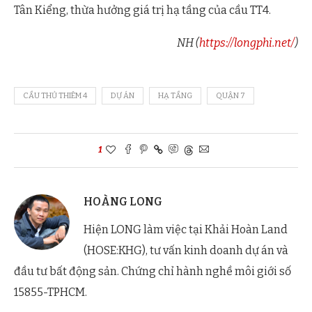
Tân Kiểng, thừa hưởng giá trị hạ tầng của cầu TT4.
NH (
https://longphi.net/
)
CẦU THỦ THIÊM 4
DỰ ÁN
HẠ TẦNG
QUẬN 7
1
HOÀNG LONG
Hiện LONG làm việc tại Khải Hoàn Land
(HOSE:KHG), tư vấn kinh doanh dự án và
đầu tư bất động sản. Chứng chỉ hành nghề môi giới số
15855-TPHCM.