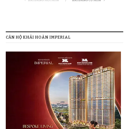
BÀI ĐĂNG MỚI HƠN
BÀI ĐĂNG CŨ HƠN
CĂN HỘ KHẢI HOÀN IMPERIAL