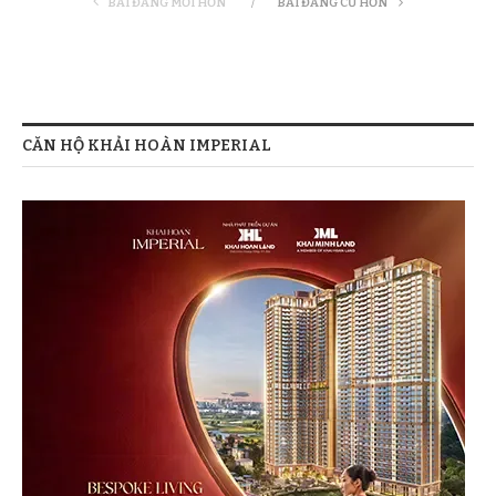
BÀI ĐĂNG MỚI HƠN
BÀI ĐĂNG CŨ HƠN
CĂN HỘ KHẢI HOÀN IMPERIAL