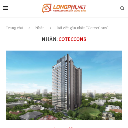
Trang chủ
Nhãn
Bài viết gắn nhãn "CotecCons"
NHÃN:
COTECCONS