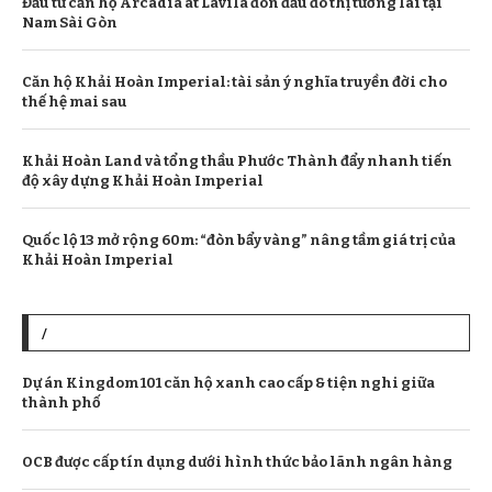
Đầu tư căn hộ Arcadia at Lavila đón đầu đô thị tương lai tại
Nam Sài Gòn
Căn hộ Khải Hoàn Imperial: tài sản ý nghĩa truyền đời cho
thế hệ mai sau
Khải Hoàn Land và tổng thầu Phước Thành đẩy nhanh tiến
độ xây dựng Khải Hoàn Imperial
Quốc lộ 13 mở rộng 60m: “đòn bẩy vàng” nâng tầm giá trị của
Khải Hoàn Imperial
/
Dự án Kingdom 101 căn hộ xanh cao cấp & tiện nghi giữa
thành phố
OCB được cấp tín dụng dưới hình thức bảo lãnh ngân hàng