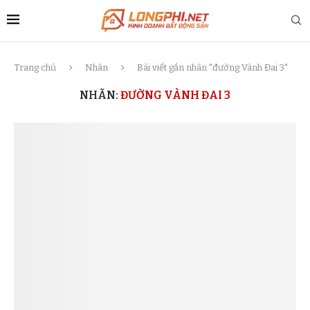
Trang chủ
Nhãn
Bài viết gắn nhãn "đường Vành Đai 3"
NHÃN:
ĐƯỜNG VÀNH ĐAI 3