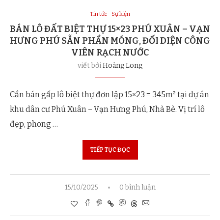
Tin tức - Sự kiện
BÁN LÔ ĐẤT BIỆT THỰ 15×23 PHÚ XUÂN – VẠN
HƯNG PHÚ SẴN PHẦN MÓNG, ĐỐI DIỆN CÔNG
VIÊN RẠCH NƯỚC
viết bởi
Hoàng Long
Cần bán gấp lô biệt thự đơn lập 15×23 = 345m² tại dự án
khu dân cư Phú Xuân – Vạn Hưng Phú, Nhà Bè. Vị trí lô
đẹp, phong …
TIẾP TỤC ĐỌC
15/10/2025
0 bình luận