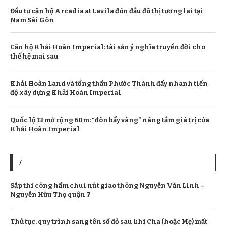
Đầu tư căn hộ Arcadia at Lavila đón đầu đô thị tương lai tại
Nam Sài Gòn
Căn hộ Khải Hoàn Imperial: tài sản ý nghĩa truyền đời cho
thế hệ mai sau
Khải Hoàn Land và tổng thầu Phước Thành đẩy nhanh tiến
độ xây dựng Khải Hoàn Imperial
Quốc lộ 13 mở rộng 60m: “đòn bẩy vàng” nâng tầm giá trị của
Khải Hoàn Imperial
/
Sắp thi công hầm chui nút giao thông Nguyễn Văn Linh –
Nguyễn Hữu Thọ quận 7
Thủ tục, quy trình sang tên sổ đỏ sau khi Cha (hoặc Mẹ) mất