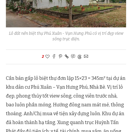
Lô đất nền biệt thự Phú Xuân - Vạn Hưng Phú có vị trí đẹp view
sông trực diện.
2
Cần bán gấp lô biệt thự đơn lập 15×23 = 345m² tại dự án
khu dân cư Phú Xuân – Vạn Hưng Phú, Nhà Bè. Vị trí lô
đẹp, phong thủy tốt view sông, công viên trước nhà,
bao luôn phần móng. Hướng đông nam mát mẻ, thông
thoáng. Anh/Chị mua về tiện xây dựng luôn. Khu dự án
đã hoàn thành hạ tầng. Xung quanh trục Huỳnh Tấn
Phát đầy đủ tiện ích: y tế, tài chính, mua sắm, ăn uống,