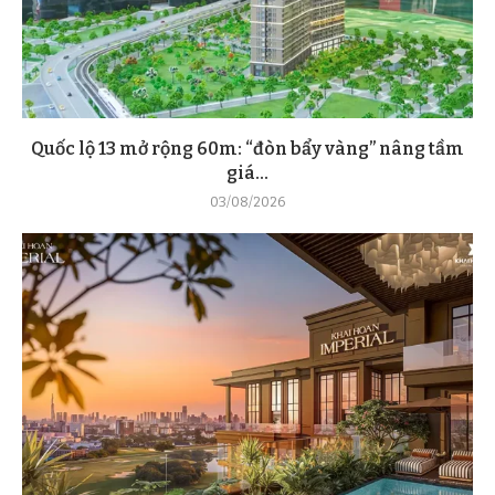
Quốc lộ 13 mở rộng 60m: “đòn bẩy vàng” nâng tầm
giá...
03/08/2026