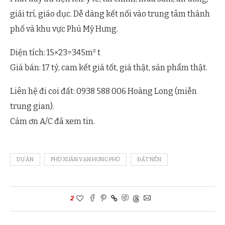
giải trí, giáo dục. Dễ dàng kết nối vào trung tâm thành
phố và khu vực Phú Mỹ Hưng.
Diện tích: 15×23=345m² t
Giá bán: 17 tỷ, cam kết giá tốt, giá thật, sản phẩm thật.
Liên hệ đi coi đất: 0938 588 006 Hoàng Long (miễn
trung gian).
Cảm ơn A/C đã xem tin.
DỰ ÁN
PHÚ XUÂN VẠN HƯNG PHÚ
ĐẤT NỀN
2