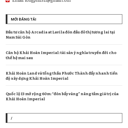
Email:
longphi1511@gmail.com
MỚI ĐĂNG TẢI
Đầu tư căn hộ Arcadia at Lavila đón đầu đô thị tương lai tại
Nam Sài Gòn
Căn hộ Khải Hoàn Imperial: tài sản ý nghĩa truyền đời cho
thế hệ mai sau
Khải Hoàn Land và tổng thầu Phước Thành đẩy nhanh tiến
độ xây dựng Khải Hoàn Imperial
Quốc lộ 13 mở rộng 60m: “đòn bẩy vàng” nâng tầm giá trị của
Khải Hoàn Imperial
/