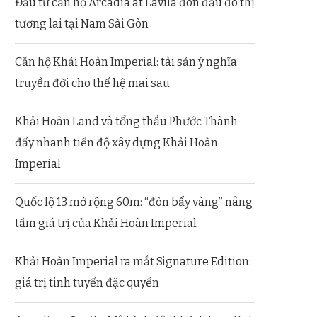
Đầu tư căn hộ Arcadia at Lavila đón đầu đô thị
tương lai tại Nam Sài Gòn
Căn hộ Khải Hoàn Imperial: tài sản ý nghĩa
truyền đời cho thế hệ mai sau
Khải Hoàn Land và tổng thầu Phước Thành
đẩy nhanh tiến độ xây dựng Khải Hoàn
Imperial
Quốc lộ 13 mở rộng 60m: “đòn bẩy vàng” nâng
tầm giá trị của Khải Hoàn Imperial
Khải Hoàn Imperial ra mắt Signature Edition:
giá trị tinh tuyển đặc quyền