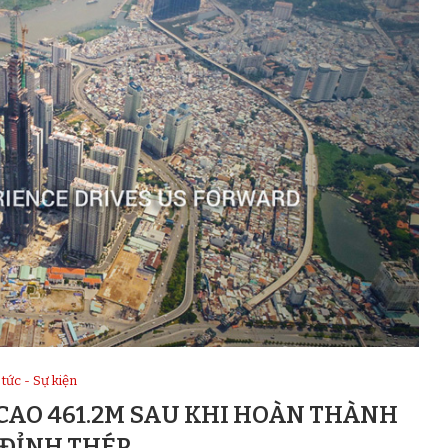
 tức - Sự kiện
CAO 461.2M SAU KHI HOÀN THÀNH
ĐỈNH THÉP