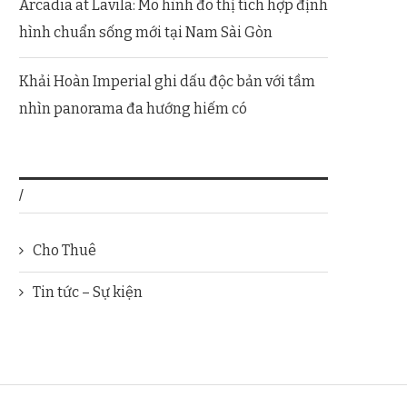
Arcadia at Lavila: Mô hình đô thị tích hợp định
hình chuẩn sống mới tại Nam Sài Gòn
Khải Hoàn Imperial ghi dấu độc bản với tầm
nhìn panorama đa hướng hiếm có
/
Cho Thuê
Tin tức – Sự kiện