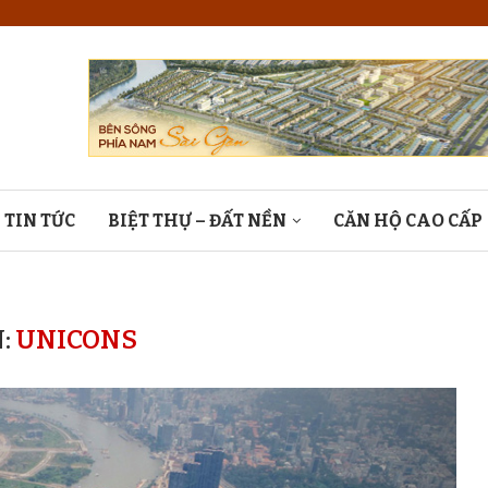
TIN TỨC
BIỆT THỰ – ĐẤT NỀN
CĂN HỘ CAO CẤP
:
UNICONS