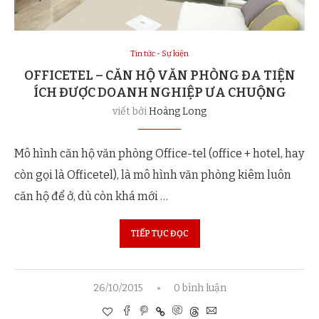
Tin tức - Sự kiện
OFFICETEL – CĂN HỘ VĂN PHÒNG ĐA TIỆN
ÍCH ĐƯỢC DOANH NGHIỆP ƯA CHUỘNG
viết bởi
Hoàng Long
Mô hình căn hộ văn phòng Office-tel (office + hotel, hay
còn gọi là Officetel), là mô hình văn phòng kiêm luôn
căn hộ để ở, dù còn khá mới …
TIẾP TỤC ĐỌC
26/10/2015
0 bình luận