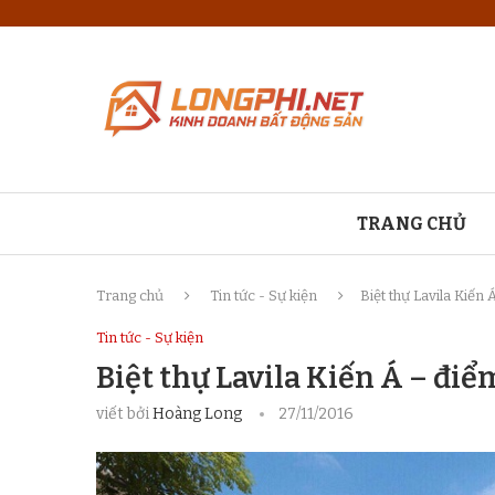
TRANG CHỦ
Trang chủ
Tin tức - Sự kiện
Biệt thự Lavila Kiến
Tin tức - Sự kiện
Biệt thự Lavila Kiến Á – điể
viết bởi
Hoàng Long
27/11/2016