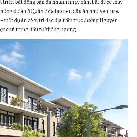
át triển bất động sản đã nhanh nhạy năm bắt được thay
 những dự án ở Quận 2 đã tạo nên dấu ấn như Venture,
– một dự án có vị trí đắc địa trên trục đường Nguyễn
ợc chú trọng đầu tư không ngừng.