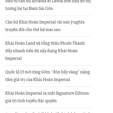
Đầu tư căn hộ Arcadia at Lavila đón đầu đô thị
tương lai tại Nam Sài Gòn
Căn hộ Khải Hoàn Imperial: tài sản ý nghĩa
truyền đời cho thế hệ mai sau
Khải Hoàn Land và tổng thầu Phước Thành
đẩy nhanh tiến độ xây dựng Khải Hoàn
Imperial
Quốc lộ 13 mở rộng 60m: “đòn bẩy vàng” nâng
tầm giá trị của Khải Hoàn Imperial
Khải Hoàn Imperial ra mắt Signature Edition:
giá trị tinh tuyển đặc quyền