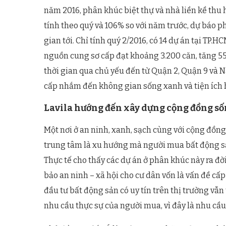
năm 2016, phân khúc biệt thự và nhà liền kề thu h
tính theo quý và 106% so với năm trước, dự báo p
gian tới. Chỉ tính quý 2/2016, có 14 dự án tại TP
nguồn cung sơ cấp đạt khoảng 3.200 căn, tăng 5
thời gian qua chủ yếu đến từ Quận 2, Quận 9 và 
cấp nhắm đến không gian sống xanh và tiện ích h
Lavila hướng đến xây dựng cộng đồng s
Một nơi ở an ninh, xanh, sạch cùng với cộng đồ
trung tâm là xu hướng mà người mua bất động sả
Thực tế cho thấy các dự án ở phân khúc này ra đờ
bảo an ninh – xã hội cho cư dân vốn là vấn đề cấp 
đầu tư bất động sản có uy tín trên thị trường v
nhu cầu thực sự của người mua, vì đây là nhu cầu 