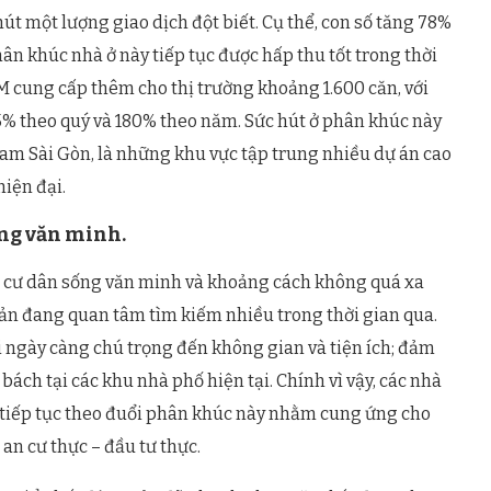
út một lượng giao dịch đột biết. Cụ thể, con số tăng 78%
hân khúc nhà ở này tiếp tục được hấp thu tốt trong thời
.HCM cung cấp thêm cho thị trường khoảng 1.600 căn, với
5% theo quý và 180% theo năm. Sức hút ở phân khúc này
Nam Sài Gòn, là những khu vực tập trung nhiều dự án cao
iện đại.
ống văn minh.
ng cư dân sống văn minh và khoảng cách không quá xa
n đang quan tâm tìm kiếm nhiều trong thời gian qua.
i ngày càng chú trọng đến không gian và tiện ích; đảm
bách tại các khu nhà phố hiện tại. Chính vì vậy, các nhà
ẫn tiếp tục theo đuổi phân khúc này nhằm cung ứng cho
an cư thực – đầu tư thực.