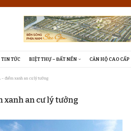
TIN TỨC
BIỆT THỰ – ĐẤT NỀN
CĂN HỘ CAO CẤP
 Á – điểm xanh an cư lý tưởng
m xanh an cư lý tưởng