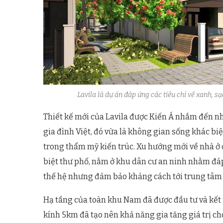
Lavila là dự án đáp ứng các tiêu chí về xanh, s
Thiết kế mới của Lavila được Kiến Á nhắm đến nh
gia đình Việt, đó vừa là không gian sống khác biệt
trong thẩm mỹ kiến trúc. Xu hướng mới về nhà ở 
biệt thư phố, nằm ở khu dân cư an ninh nhằm đá
thế hệ nhưng đảm bảo khảng cách tới trung tâm c
Hạ tầng của toàn khu Nam đã được đầu tư và kết n
kính 5km đã tạo nên khả năng gia tăng giá trị ch