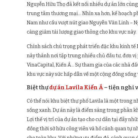
Nguyễn Hữu Thọ đã kết nối nhiều dự án lớn cùng c
trung tâm thương mại… Nhìn xa hơn, kế hoạch phát
Nam như cầu vượt nút giao Nguyễn Văn Linh – N
càng giảm tải lượng giao thông cho khu vực này.
Chính sách chú trọng phát triển đặc khu kinh tế
này thành nơi tập trung nhiều chủ đầu tư, đơn v
VinaCapital, Kiến Á… Sự tham gia của các nhà đầ
khu vực này sức hấp dẫn về một cộng đồng sống v
Biệt thự
dự án Lavila Kiến Á
– tiện nghi 
Có thể nói khu biệt thự phố Lavila là một trong
sống xanh. Dự án này là điểm sáng trong phân kh
Lợi thế vị trí của dự án tạo cho cư dân tại đây nh
đồng thời sở hữu công viên và hồ cảnh quan tự nh
cho toàn khu. Với những ưu điểm đó, cảnh quan d