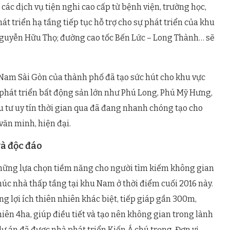
ác dịch vụ tiện nghi cao cấp từ bệnh viện, trường học,
 triển hạ tầng tiếp tục hỗ trợ cho sự phát triển của khu
guyễn Hữu Thọ; đường cao tốc Bến Lức – Long Thành… sẽ
 Nam Sài Gòn của thành phố đã tạo sức hút cho khu vực
ị phát triển bất động sản lớn như Phú Long, Phú Mỹ Hưng,
u tư uy tín thời gian qua đã đang nhanh chóng tạo cho
ăn minh, hiện đại.
và độc đáo
 những lựa chọn tiềm năng cho người tìm kiếm không gian
úc nhà thấp tầng tại khu Nam ở thời điểm cuối 2016 này.
ững lợi ích thiên nhiên khác biệt, tiếp giáp gần 300m,
iên 4ha, giúp điều tiết và tạo nên không gian trong lành
ự án đã được nhà phát triển Kiến Á chú trọng. Đơn vị