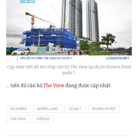
Cập nhật tiến độ thi công căn hộ The View tại dự án Riviera Point
quận 7.
… tiến độ căn hộ
The View
đang được cập nhật.
HÒA BÌNH
KEPPEL LAND
QUẬN 7
RIVIERA POINT
THE VIEW
TIẾN ĐỘ