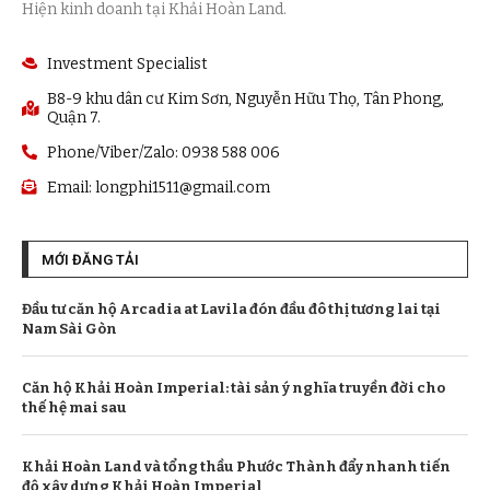
Hiện kinh doanh tại Khải Hoàn Land.
Investment Specialist
B8-9 khu dân cư Kim Sơn, Nguyễn Hữu Thọ, Tân Phong,
Quận 7.
Phone/Viber/Zalo: 0938 588 006
Email:
longphi1511@gmail.com
MỚI ĐĂNG TẢI
Đầu tư căn hộ Arcadia at Lavila đón đầu đô thị tương lai tại
Nam Sài Gòn
Căn hộ Khải Hoàn Imperial: tài sản ý nghĩa truyền đời cho
thế hệ mai sau
Khải Hoàn Land và tổng thầu Phước Thành đẩy nhanh tiến
độ xây dựng Khải Hoàn Imperial