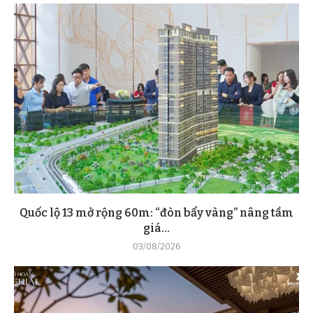
Quốc lộ 13 mở rộng 60m: “đòn bẩy vàng” nâng tầm
giá...
03/08/2026