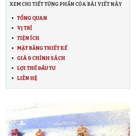
XEM CHI TIẾT TỪNG PHẦN CỦA BÀI VIẾT NÀY
TỔNG QUAN
VỊ TRÍ
TIỆN ÍCH
MẶT BẰNG THIẾT KẾ
GIÁ & CHÍNH SÁCH
LỢI THẾ ĐẦU TƯ
LIÊN HỆ