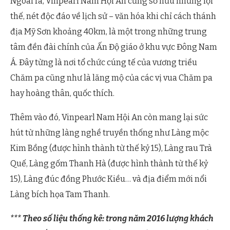
Ngoài ra, Vinpearl Nam Hội An cũng sở hữu những lợi
thế, nét độc đáo về lịch sử – văn hóa khi chỉ cách thánh
địa Mỹ Sơn khoảng 40km, là một trong những trung
tâm đền đài chính của Ấn Độ giáo ở khu vực Đông Nam
Á. Đây từng là nơi tổ chức cúng tế của vương triều
Chăm pa cũng như là lăng mộ của các vị vua Chăm pa
hay hoàng thân, quốc thích.
Thêm vào đó, Vinpearl Nam Hội An còn mang lại sức
hút từ những làng nghề truyền thống như Làng mộc
Kim Bồng (được hình thành từ thế kỷ 15), Làng rau Trà
Quế, Làng gốm Thanh Hà (được hình thành từ thế kỷ
15), Làng đúc đồng Phước Kiều… và địa điểm mới nổi
Làng bích họa Tam Thanh.
*** Theo số liệu thống kê: trong năm 2016 lượng khách