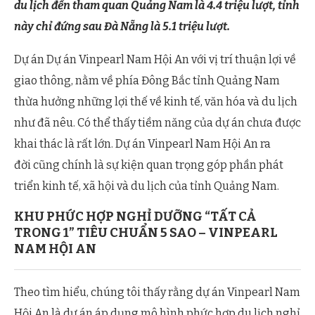
du lịch đến tham quan Quảng Nam là 4.4 triệu lượt, tỉnh
này chỉ đứng sau Đà Nẵng là 5.1 triệu lượt.
Dự án Dự án Vinpearl Nam Hội An với vị trí thuận lợi về
giao thông, nằm về phía Đông Bắc tỉnh Quảng Nam
thừa hưởng những lợi thế về kinh tế, văn hóa và du lịch
như đã nêu. Có thể thấy tiềm năng của dự án chưa được
khai thác là rất lớn. Dự án Vinpearl Nam Hội An ra
đời cũng chính là sự kiện quan trọng góp phần phát
triển kinh tế, xã hội và du lịch của tỉnh Quảng Nam.
KHU PHỨC HỢP NGHỈ DƯỠNG “TẤT CẢ
TRONG 1” TIÊU CHUẨN 5 SAO – VINPEARL
NAM HỘI AN
Theo tìm hiểu, chúng tôi thấy rằng dự án Vinpearl Nam
Hội An là dự án áp dụng mô hình phức hợp du lịch nghỉ