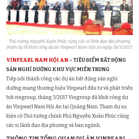
Thủ tướng Nguyễn Xuân Phúc cùng các vị lãnh đạo địa phương
tham dự lễ khởi công dự án Vinpearl Nam Hội An ngày 26/3/2017.
VINPEARL NAM HỘI AN
– TIÊU ĐIỂM BẤT ĐỘNG
SẢN NGHỈ DƯỠNG KHU VỰC MIỀN TRUNG
Tiếp nối thành công các dự án bất động sản nghỉ
dưỡng mang thương hiệu Vinpearl đầu tư và phát triển
bởi vingroup, tháng 3/2017 Vingroup đã khởi công dự
án Vinpearl Nam Hội An tại Quảng Nam. Tham dự sự
kiện có Thủ tướng chính Phủ Nguyễn Xuân Phúc cùng
các vị lãnh đạo địa phương và ban ngành.
THÔNG TIN TỔNG QUAN DỰ ÁN VINPEARL