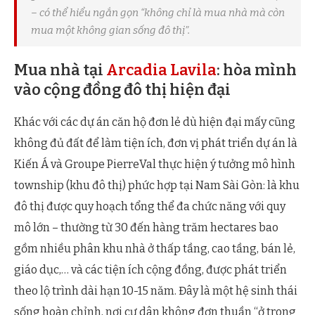
– có thể hiểu ngắn gọn “không chỉ là mua nhà mà còn
mua một không gian sống đô thị”.
Mua nhà tại
Arcadia Lavila
: hòa mình
vào cộng đồng đô thị hiện đại
Khác với các dự án căn hộ đơn lẻ dù hiện đại mấy cũng
không đủ đất để làm tiện ích, đơn vị phát triển dự án là
Kiến Á và Groupe PierreVal thực hiện ý tưởng mô hình
township (khu đô thị) phức hợp tại Nam Sài Gòn: là khu
đô thị được quy hoạch tổng thể đa chức năng với quy
mô lớn – thường từ 30 đến hàng trăm hectares bao
gồm nhiều phân khu nhà ở thấp tầng, cao tầng, bán lẻ,
giáo dục,… và các tiện ích cộng đồng, được phát triển
theo lộ trình dài hạn 10-15 năm. Đây là một hệ sinh thái
sống hoàn chỉnh, nơi cư dân không đơn thuần “ở trong