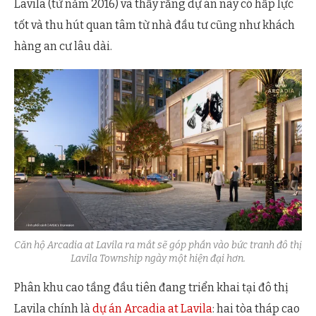
Lavila (từ năm 2016) và thấy rằng dự án này có hấp lực
tốt và thu hút quan tâm từ nhà đầu tư cũng như khách
hàng an cư lâu dài.
Căn hộ Arcadia at Lavila ra mắt sẽ góp phần vào bức tranh đô thị
Lavila Township ngày một hiện đại hơn.
Phân khu cao tầng đầu tiên đang triển khai tại đô thị
Lavila chính là
dự án Arcadia at Lavila
: hai tòa tháp cao