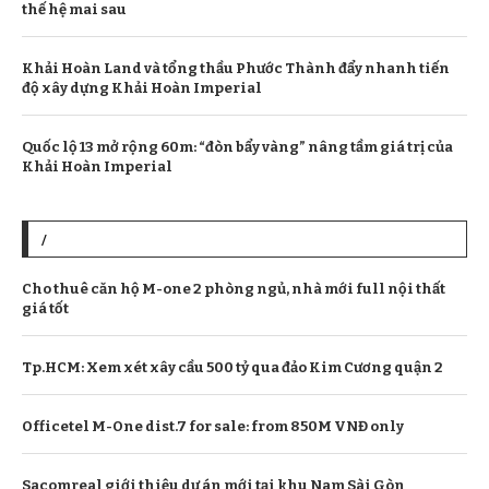
thế hệ mai sau
Khải Hoàn Land và tổng thầu Phước Thành đẩy nhanh tiến
độ xây dựng Khải Hoàn Imperial
Quốc lộ 13 mở rộng 60m: “đòn bẩy vàng” nâng tầm giá trị của
Khải Hoàn Imperial
/
Cho thuê căn hộ M-one 2 phòng ngủ, nhà mới full nội thất
giá tốt
Tp.HCM: Xem xét xây cầu 500 tỷ qua đảo Kim Cương quận 2
Officetel M-One dist.7 for sale: from 850M VNĐ only
Sacomreal giới thiệu dự án mới tại khu Nam Sài Gòn