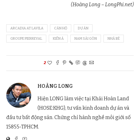
(Hoàng Long – LongPhi.net)
ARCADIA AT LAVILA
CĂN HỘ
DỰ ÁN
GROUPE PIERREVAL
KIẾN Á
NAM SÀI GÒN
NHÀ BÈ
2
HOÀNG LONG
Hiện LONG làm việc tại Khải Hoàn Land
(HOSE:KHG), tư vấn kinh doanh dự án và
đầu tư bất động sản. Chứng chỉ hành nghề môi giới số
15855-TPHCM.