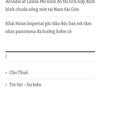
Arcadia at Lavila: Mô hình đô thị tích hợp định
hình chuẩn sống mới tại Nam Sài Gòn
Khải Hoàn Imperial ghi dấu độc bản với tầm
nhìn panorama đa hướng hiếm có
/
Cho Thuê
Tin tức – Sự kiện