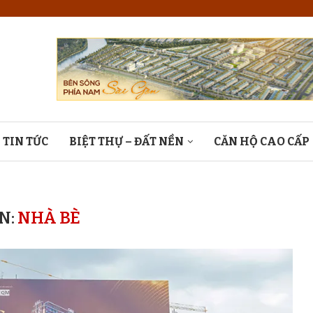
TIN TỨC
BIỆT THỰ – ĐẤT NỀN
CĂN HỘ CAO CẤP
N:
NHÀ BÈ