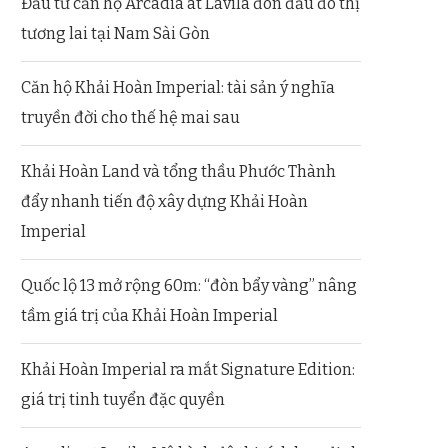
Đầu tư căn hộ Arcadia at Lavila đón đầu đô thị
tương lai tại Nam Sài Gòn
Căn hộ Khải Hoàn Imperial: tài sản ý nghĩa
truyền đời cho thế hệ mai sau
Khải Hoàn Land và tổng thầu Phước Thành
đẩy nhanh tiến độ xây dựng Khải Hoàn
Imperial
Quốc lộ 13 mở rộng 60m: “đòn bẩy vàng” nâng
tầm giá trị của Khải Hoàn Imperial
Khải Hoàn Imperial ra mắt Signature Edition:
giá trị tinh tuyển đặc quyền