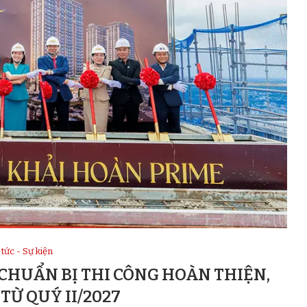
 tức - Sự kiện
 CHUẨN BỊ THI CÔNG HOÀN THIỆN,
TỪ QUÝ II/2027