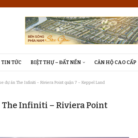
TIN TỨC
BIỆT THỰ – ĐẤT NỀN
CĂN HỘ CAO CẤP
 dự án The Infiniti – Riviera Point quận 7 – Keppel Land
The Infiniti – Riviera Point