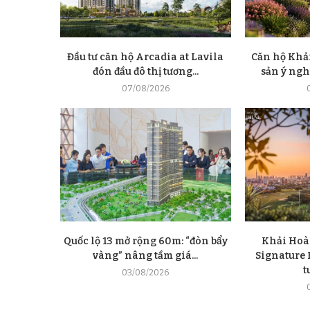
Đầu tư căn hộ Arcadia at Lavila
Căn hộ Khải
đón đầu đô thị tương...
sản ý nghĩ
07/08/2026
Quốc lộ 13 mở rộng 60m: “đòn bẩy
Khải Hoà
vàng” nâng tầm giá...
Signature E
t
03/08/2026