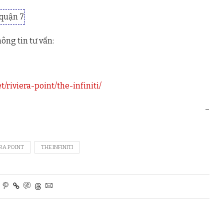
ông tin tư vấn:
t/riviera-point/the-infiniti/
–
ERA POINT
THE INFINITI