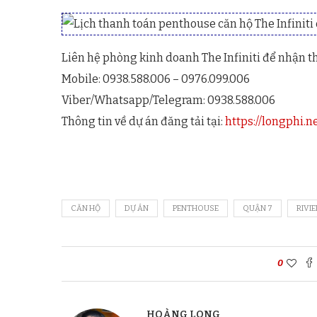
Liên hệ phòng kinh doanh The Infiniti để nhận th
Mobile: 0938.588.006 – 0976.099.006
Viber/Whatsapp/Telegram: 0938.588.006
Thông tin về dự án đăng tải tại:
https://longphi.ne
CĂN HỘ
DỰ ÁN
PENTHOUSE
QUẬN 7
RIVI
0
HOÀNG LONG