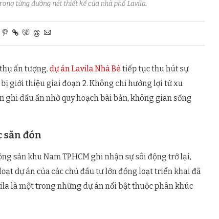
rong từng đường nét thiết kế của nhà phố Lavila.
 thụ ấn tượng,
dự án Lavila Nhà Bè
tiếp tục thu hút sự
ị giới thiệu giai đoạn 2. Không chỉ hưởng lợi từ xu
 ghi dấu ấn nhờ quy hoạch bài bản, không gian sống
c săn đón
ộng sản khu Nam TP.HCM ghi nhận sự sôi động trở lại,
ạt dự án của các chủ đầu tư lớn đồng loạt triển khai đã
ila là một trong những dự án nổi bật thuộc phân khúc