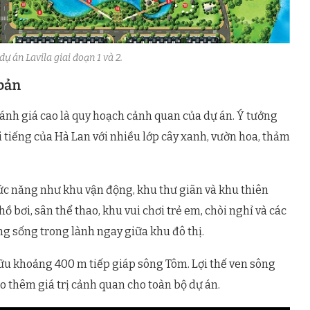
ự án Lavila giai đoạn 1 và 2.
 bản
nh giá cao là quy hoạch cảnh quan của dự án. Ý tưởng
 tiếng của Hà Lan với nhiều lớp cây xanh, vườn hoa, thảm
ức năng như khu vận động, khu thư giãn và khu thiên
ồ bơi, sân thể thao, khu vui chơi trẻ em, chòi nghỉ và các
 sống trong lành ngay giữa khu đô thị.
hữu khoảng 400 m tiếp giáp sông Tôm. Lợi thế ven sông
o thêm giá trị cảnh quan cho toàn bộ dự án.