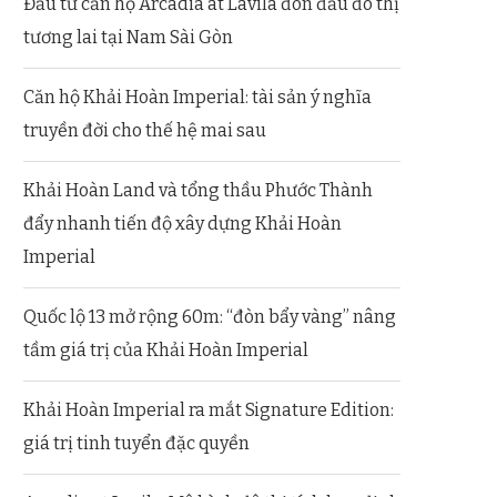
Đầu tư căn hộ Arcadia at Lavila đón đầu đô thị
tương lai tại Nam Sài Gòn
Căn hộ Khải Hoàn Imperial: tài sản ý nghĩa
truyền đời cho thế hệ mai sau
Khải Hoàn Land và tổng thầu Phước Thành
đẩy nhanh tiến độ xây dựng Khải Hoàn
Imperial
Quốc lộ 13 mở rộng 60m: “đòn bẩy vàng” nâng
tầm giá trị của Khải Hoàn Imperial
Khải Hoàn Imperial ra mắt Signature Edition:
giá trị tinh tuyển đặc quyền