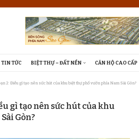
TIN TỨC
BIỆT THỰ – ĐẤT NỀN
CĂN HỘ CAO CẤP
oạn 2: Điều gì tạo nên sức hút của khu biệt thự phố vườn phía Nam Sài Gòn?
iều gì tạo nên sức hút của khu
 Sài Gòn?