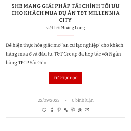
SHB MANG GIẢI PHÁP TÀI CHÍNH TỐI ƯU
CHO KHÁCH MUA DỰ ÁN T&T MILLENNIA
CITY
viết bởi
Hoàng Long
Để hiện thực hóa giấc mơ “an cư lạc nghiệp” cho khách
hàng mua ở và đầu tư, T&T Group đã hợp tác với Ngân
hàng TPCP Sài Gòn – …
TIẾP TỤC ĐỌC
22/09/2025
0 bình luận