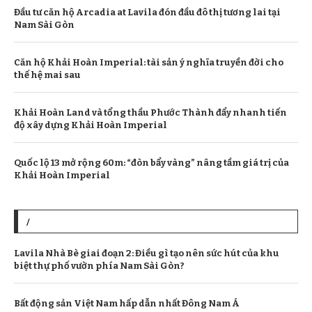
Đầu tư căn hộ Arcadia at Lavila đón đầu đô thị tương lai tại
Nam Sài Gòn
Căn hộ Khải Hoàn Imperial: tài sản ý nghĩa truyền đời cho
thế hệ mai sau
Khải Hoàn Land và tổng thầu Phước Thành đẩy nhanh tiến
độ xây dựng Khải Hoàn Imperial
Quốc lộ 13 mở rộng 60m: “đòn bẩy vàng” nâng tầm giá trị của
Khải Hoàn Imperial
/
Lavila Nhà Bè giai đoạn 2: Điều gì tạo nên sức hút của khu
biệt thự phố vườn phía Nam Sài Gòn?
Bất động sản Việt Nam hấp dẫn nhất Đông Nam Á