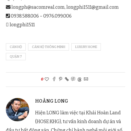
longph@sacomreal.com
,
longphi1511@gmail.com
0938.588.006 – 0976.099.006
longphi1511
CĂN HỘ
CĂN HỘ THÔNG MINH
LUXURY HOME
QUẬN 7
0
HOÀNG LONG
Hiện LONG làm việc tại Khải Hoàn Land
(HOSE:KHG), tư vấn kinh doanh dự án và
đầu tư bất động sản. Chứng chỉ hành nghề môi giới số