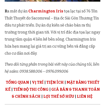
R
a mắt dự án
Charmington Iris
tọa lạc tại số 76 Tôn
Thất Thuyết do Sacomreal – Địa ốc Sài Gòn Thương Tín
đầu tư phát triển. Dự án dự kiến sẽ chào bán ra thị
trường trong thời gian tới. Với vị trí đắc địa tọa lạc ngay
trung tâm quận 4 liên kề bên sông. Charmington Iris
hứa hẹn mang lại giá trị an cư vững bền và đẳng cấp
cho cư dân nơi đây.
Theo dõi từng phần trong bài viết này của chúng tôi, liên
hệ sales: 0938.588.006 – 0976.099.006
TỔNG QUAN
|
VỊ TRÍ
|
TIỆN ÍCH
|
MẶT BẰNG THIẾT
KẾ
|
TIẾN ĐỘ THI CÔNG
|
GIÁ BÁN & THANH TOÁN
& CHÍNH SÁCH
|
LỢI THẾ SỞ HỮU
|
LIÊN HỆ