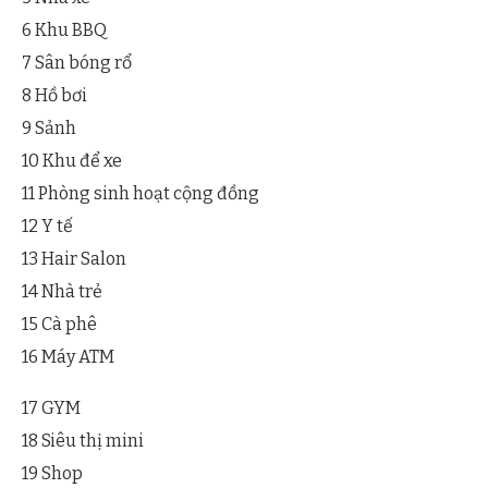
6 Khu BBQ
7 Sân bóng rổ
8 Hồ bơi
9 Sảnh
10 Khu để xe
11 Phòng sinh hoạt cộng đồng
12 Y tế
13 Hair Salon
14 Nhà trẻ
15 Cà phê
16 Máy ATM
17 GYM
18 Siêu thị mini
19 Shop