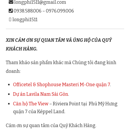
Số điện thoại
longphi1511@gmail.com
0938.588.006 – 0976.099.006
longphi1511
Tin nhắn:
XIN CẢM ƠN SỰ QUAN TÂM VÀ ỦNG HỘ CỦA QUÝ
KHÁCH HÀNG.
Tham khảo sản phẩm khác mà Chúng tôi đang kinh
doanh:
Officetel & Shophouse Masteri M-One quận 7
.
Dự án Lavila Nam Sài Gòn
.
Căn hộ The View
– Riviera Point tại Phú Mỹ Hưng
quận 7 của Képpel Land.
Cảm ơn sự quan tâm của Quý Khách Hàng.