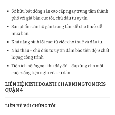
Sở hữu bất động sản cao cấp ngay trung tâm thành
Căn hộ 2 phòng ngủ B3A dự án Charmington Iris Q4.
phố với giá bán cực tốt, chủ đầu tư uy tín.
Sản phẩm căn hộ gần trung tâm dễ cho thuê, dễ
mua bán.
Khả năng sinh lời cao: từ việc cho thuê và đầu tư.
Nhà thầu – chủ đầu tư uy tín đảm bảo tiến độ & chất
lượng công trình.
Tiện ích nội/ngoại khu đầy đủ – đáp ứng cho một
Căn hộ 2 phòng ngủ B5 dự án Charmington Iris Q4.
cuộc sống tiện nghi của cư dân.
LIÊN HỆ KINH DOANH CHARMINGTON IRIS
QUẬN 4
LIÊN HỆ VỚI CHÚNG TÔI