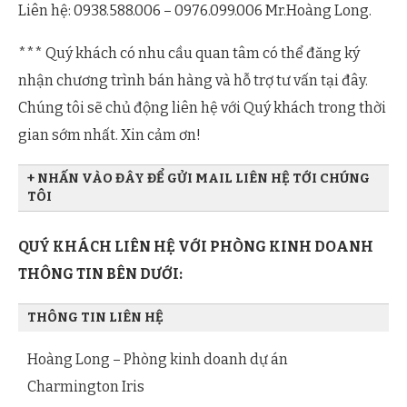
Liên hệ: 0938.588.006 – 0976.099.006 Mr.Hoàng Long.
Căn hộ 2 phòng ngủ B6 dự án Charmington Iris Q4.
*** Quý khách có nhu cầu quan tâm có thể đăng ký
nhận chương trình bán hàng và hỗ trợ tư vấn tại đây.
Chúng tôi sẽ chủ động liên hệ với Quý khách trong thời
gian sớm nhất. Xin cảm ơn!
+ NHẤN VÀO ĐÂY ĐỂ GỬI MAIL LIÊN HỆ TỚI CHÚNG
TÔI
Họ và tên Quý khách
Căn hộ 2 phòng ngủ B7 dự án Charmington Iris Q4.
QUÝ KHÁCH LIÊN HỆ VỚI PHÒNG KINH DOANH
THÔNG TIN BÊN DƯỚI:
Địa chỉ Email
THÔNG TIN LIÊN HỆ
Hoàng Long – Phòng kinh doanh dự án
Charmington Iris