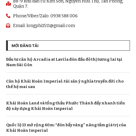
B8-9 khu dân cư Kim Sơn, Nguyễn Hữu Thọ, Tân Phong,
Quận 7.
Phone/Viber/Zalo: 0938 588 006
Email:
longphi1511@gmail.com
MỚI ĐĂNG TẢI
Đầu tư căn hộ Arcadia at Lavila đón đầu đô thị tương lai tại
Nam Sài Gòn
Căn hộ Khải Hoàn Imperial: tài sản ý nghĩa truyền đời cho
thế hệ mai sau
Khải Hoàn Land và tổng thầu Phước Thành đẩy nhanh tiến
độ xây dựng Khải Hoàn Imperial
Quốc lộ 13 mở rộng 60m: “đòn bẩy vàng” nâng tầm giá trị của
Khải Hoàn Imperial