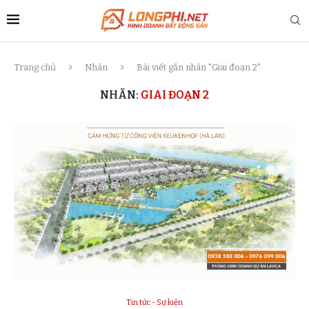
Trang chủ
Nhãn
Bài viết gắn nhãn "Giai đoạn 2"
NHÃN:
GIAI ĐOẠN 2
Tin tức - Sự kiện