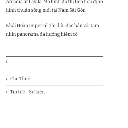
Arcadia at Lavila: Mô hình đô thị tích hợp định
hình chuẩn sống mới tại Nam Sài Gòn
Khải Hoàn Imperial ghi dấu độc bản với tầm
nhìn panorama đa hướng hiếm có
/
Cho Thuê
Tin tức – Sự kiện