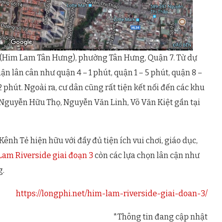
ẻ (Him Lam Tân Hưng), phường Tân Hưng, Quận 7. Từ dự
n lân cân như quận 4 – 1 phút, quận 1 – 5 phút, quận 8 –
phút. Ngoài ra, cư dân cũng rất tiện kết nối đến các khu
 Nguyễn Hữu Thọ, Nguyễn Văn Linh, Võ Văn Kiệt gần tại
ênh Tẻ hiện hữu với đầy đủ tiện ích vui chơi, giáo dục,
am Riverside giai đoạn 3
còn các lựa chọn lân cận như
g.
https://longphi.net/him-lam-riverside-giai-doan-3/
*Thông tin đang cập nhật