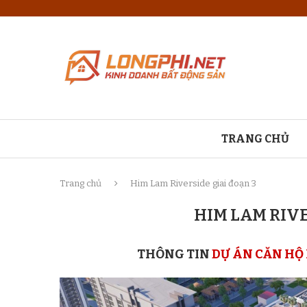
TRANG CHỦ
Trang chủ
Him Lam Riverside giai đoạn 3
HIM LAM RIVE
THÔNG TIN
DỰ ÁN CĂN HỘ 