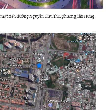
rí mặt tiền đường Nguyễn Hữu Thọ, phường Tân Hưng,