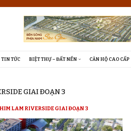
TIN TỨC
BIỆT THỰ – ĐẤT NỀN
CĂN HỘ CAO CẤP
RSIDE GIAI ĐOẠN 3
HIM LAM RIVERSIDE GIAI ĐOẠN 3