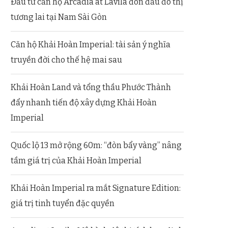
Đầu tư căn hộ Arcadia at Lavila đón đầu đô thị
tương lai tại Nam Sài Gòn
Căn hộ Khải Hoàn Imperial: tài sản ý nghĩa
truyền đời cho thế hệ mai sau
Khải Hoàn Land và tổng thầu Phước Thành
đẩy nhanh tiến độ xây dựng Khải Hoàn
Imperial
Quốc lộ 13 mở rộng 60m: “đòn bẩy vàng” nâng
tầm giá trị của Khải Hoàn Imperial
Khải Hoàn Imperial ra mắt Signature Edition:
giá trị tinh tuyển đặc quyền