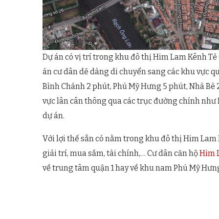
Dự án có vị trí trong khu đô thị Him Lam Kênh T
án cư dân dẽ dàng di chuyển sang các khu vực quậ
Bình Chánh 2 phút, Phú Mỹ Hưng 5 phút, Nhà Bè 2 
vực lân cân thông qua các trục đường chính như
dự án.
Với lợi thế sẵn có nằm trong khu đô thị Him Lam K
giải trí, mua sắm, tài chính,… Cư dân căn hộ
Him L
về trung tâm quận 1 hay về khu nam Phú Mỹ Hưn