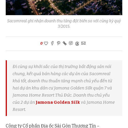
Sacomreal ghi nhận doanh thu tăng đột biến so với cùng kỳ quý
3/2015.
0
Đi cùng sự khởi sắc của thị trường bất động sản nói
chung, kết quả bán hàng các dự án của Sacomreal
khá tốt, doanh thu thuần tăng mạnh chủ yếu đền từ
hai dự án khu dân cư Jamona Golden Silk quận 7 và
Jamona Home Resort Thủ Đức. Doanh thu chủ yếu
của 2 dự án
Jamona Golden Silk
và Jamona Home
Resort.
Công ty Cổ phần Địa ốc Sài Gòn Thương Tín –