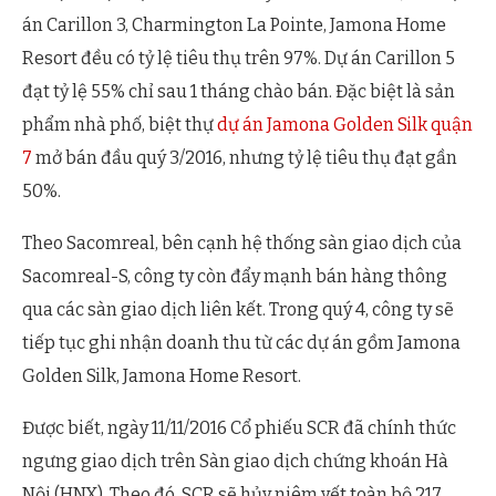
án Carillon 3, Charmington La Pointe, Jamona Home
Resort đều có tỷ lệ tiêu thụ trên 97%. Dự án Carillon 5
đạt tỷ lệ 55% chỉ sau 1 tháng chào bán. Đặc biệt là sản
phẩm nhà phố, biệt thự
dự án Jamona Golden Silk quận
7
mở bán đầu quý 3/2016, nhưng tỷ lệ tiêu thụ đạt gần
50%.
Theo Sacomreal, bên cạnh hệ thống sàn giao dịch của
Sacomreal-S, công ty còn đẩy mạnh bán hàng thông
qua các sàn giao dịch liên kết. Trong quý 4, công ty sẽ
tiếp tục ghi nhận doanh thu từ các dự án gồm Jamona
Golden Silk, Jamona Home Resort.
Được biết, ngày 11/11/2016 Cổ phiếu SCR đã chính thức
ngưng giao dịch trên Sàn giao dịch chứng khoán Hà
Nội (HNX). Theo đó, SCR sẽ hủy niêm yết toàn bộ 217