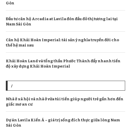
Gòn
Đầu tư căn hộ Arcadia at Lavila đón đầu đô thị tương lai tại
Nam Sài Gòn
Căn hộ Khải Hoàn Imperial: tài sản ý nghĩa truyền đời cho
thế hệ mai sau
Khải Hoàn Land và tổng thầu Phước Thành đẩy nhanh tiến
độ xây dựng Khải Hoàn Imperial
/
Nhà ở xã hội và nhà ở vừa túi tiền giúp người trẻ gần hơn đến
giấc mơ an cư
Dự án Lavila Kiến Á – giá trị sống đích thực giữa lòng Nam
Sài Gòn