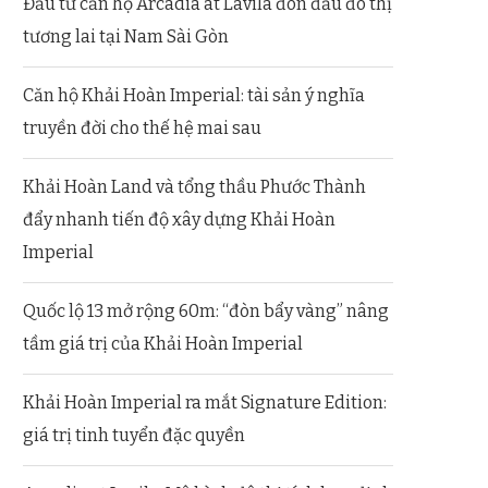
Đầu tư căn hộ Arcadia at Lavila đón đầu đô thị
tương lai tại Nam Sài Gòn
Căn hộ Khải Hoàn Imperial: tài sản ý nghĩa
truyền đời cho thế hệ mai sau
Khải Hoàn Land và tổng thầu Phước Thành
đẩy nhanh tiến độ xây dựng Khải Hoàn
Imperial
Quốc lộ 13 mở rộng 60m: “đòn bẩy vàng” nâng
tầm giá trị của Khải Hoàn Imperial
Khải Hoàn Imperial ra mắt Signature Edition:
giá trị tinh tuyển đặc quyền