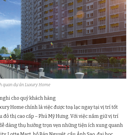
nh quan dự án Luxury Home
 nghi cho quý khách hàng
ry Home chính là việc được toạ lạc ngay tại vị trí tốt
u đô thị cao cấp – Phú Mỹ Hưng. Với việc nắm giữ vị trí
n dễ dàng thụ hưởng trọn vẹn những tiện ích xung quanh
ty, Lotte Mart, hồ Bán Nguyệt, cầu Ánh Sao, đại học