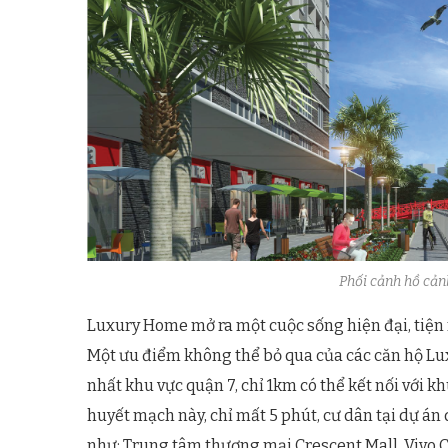
Phối cảnh hồ cả
Luxury Home mở ra một cuộc sống hiện đại, tiện
Một ưu điểm không thể bỏ qua của các căn hộ Luxu
nhất khu vực quận 7, chỉ 1km có thể kết nối với kh
huyết mạch này, chỉ mất 5 phút, cư dân tại dự á
như: Trung tâm thương mại Crescent Mall, Vivo Ci