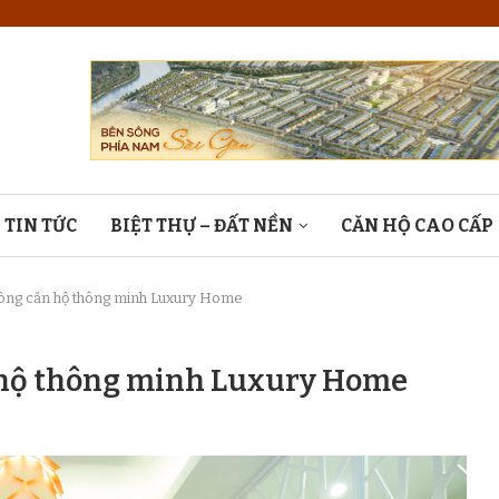
TIN TỨC
BIỆT THỰ – ĐẤT NỀN
CĂN HỘ CAO CẤP
òng căn hộ thông minh Luxury Home
 hộ thông minh Luxury Home