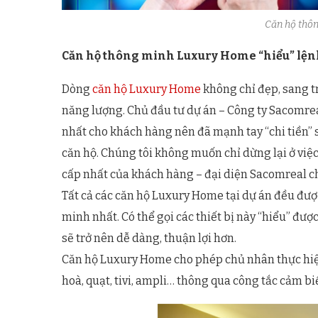
Căn hộ thô
Căn hộ thông minh Luxury Home “hiểu” lệ
Dòng
căn hộ Luxury Home
không chỉ đẹp, sang tr
năng lượng. Chủ đầu tư dự án – Công ty Sacomre
nhất cho khách hàng nên đã mạnh tay “chi tiền” 
căn hộ. Chúng tôi không muốn chỉ dừng lại ở việ
cấp nhất của khách hàng – đại diện Sacomreal ch
Tất cả các căn hộ Luxury Home tại dự án đều được 
minh nhất. Có thể gọi các thiết bị này “hiểu” đư
sẽ trở nên dễ dàng, thuận lợi hơn.
Căn hộ Luxury Home cho phép chủ nhân thực hiện 
hoà, quạt, tivi, ampli… thông qua công tắc cảm b