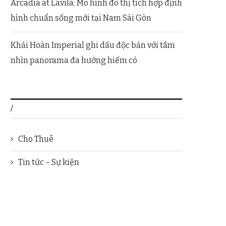
Arcadia at Lavila: Mô hình đô thị tích hợp định
hình chuẩn sống mới tại Nam Sài Gòn
Khải Hoàn Imperial ghi dấu độc bản với tầm
nhìn panorama đa hướng hiếm có
/
Cho Thuê
Tin tức – Sự kiện