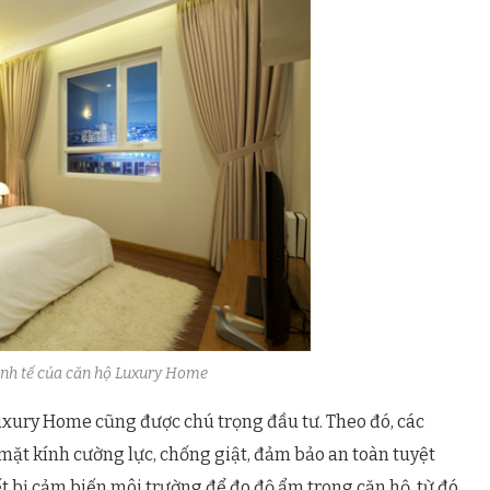
inh tế của căn hộ Luxury Home
uxury Home cũng được chú trọng đầu tư. Theo đó, các
 mặt kính cường lực, chống giật, đảm bảo an toàn tuyệt
ết bị cảm biến môi trường để đo độ ẩm trong căn hộ, từ đó