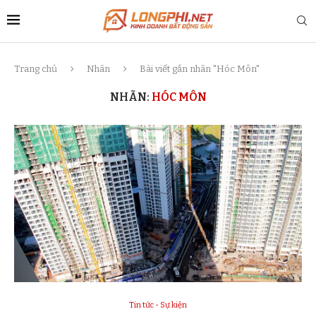
Trang chủ
Nhãn
Bài viết gắn nhãn "Hóc Môn"
NHÃN:
HÓC MÔN
Tin tức - Sự kiện