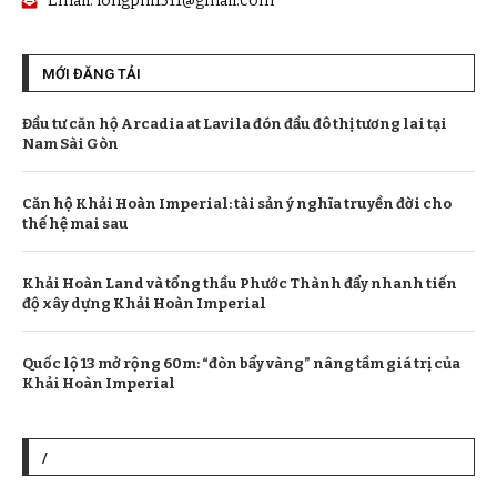
Email:
longphi1511@gmail.com
MỚI ĐĂNG TẢI
Đầu tư căn hộ Arcadia at Lavila đón đầu đô thị tương lai tại
Nam Sài Gòn
Căn hộ Khải Hoàn Imperial: tài sản ý nghĩa truyền đời cho
thế hệ mai sau
Khải Hoàn Land và tổng thầu Phước Thành đẩy nhanh tiến
độ xây dựng Khải Hoàn Imperial
Quốc lộ 13 mở rộng 60m: “đòn bẩy vàng” nâng tầm giá trị của
Khải Hoàn Imperial
/