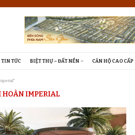
TIN TỨC
BIỆT THỰ – ĐẤT NỀN
CĂN HỘ CAO CẤP
Imperial"
 HOÀN IMPERIAL