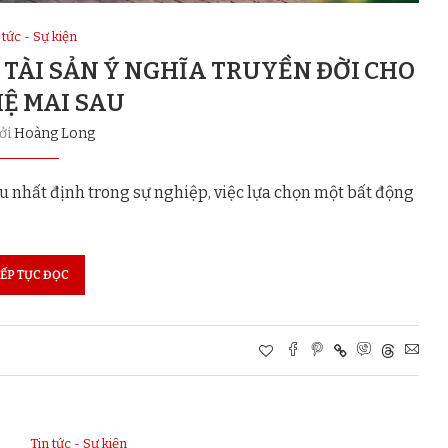
 tức - Sự kiện
 TÀI SẢN Ý NGHĨA TRUYỀN ĐỜI CHO
HỆ MAI SAU
bởi
Hoàng Long
 nhất định trong sự nghiệp, việc lựa chọn một bất động
IẾP TỤC ĐỌC
Tin tức - Sự kiện