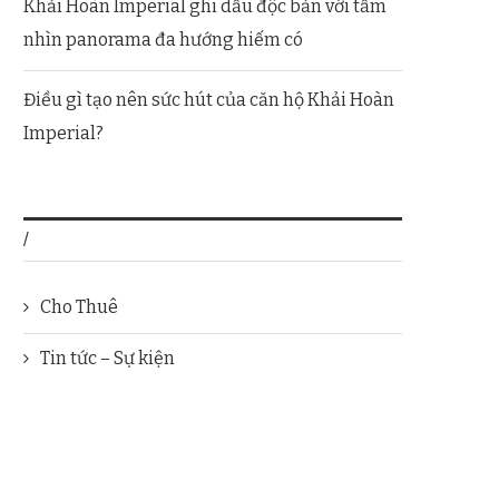
Khải Hoàn Imperial ghi dấu độc bản với tầm
nhìn panorama đa hướng hiếm có
Điều gì tạo nên sức hút của căn hộ Khải Hoàn
Imperial?
/
Cho Thuê
Tin tức – Sự kiện