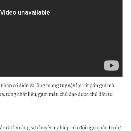
h Pháp cổ điển và lãng mạng tuy vậy lại rất gần gũi mà
 xưa, từng chất liệu, gam màu chủ đạo được chủ đầu tư
ắc rất kỹ càng sự chuyên nghiệp của đội ngũ quản trị dự