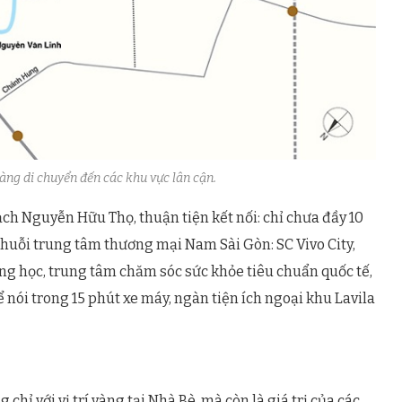
 dàng di chuyển đến các khu vực lân cận.
ch Nguyễn Hữu Thọ, thuận tiện kết nối: chỉ chưa đầy 10
chuỗi trung tâm thương mại Nam Sài Gòn: SC Vivo City,
ường học, trung tâm chăm sóc sức khỏe tiêu chuẩn quốc tế,
 nói trong 15 phút xe máy, ngàn tiện ích ngoại khu Lavila
 chỉ với vị trí vàng tại Nhà Bè, mà còn là giá trị của các