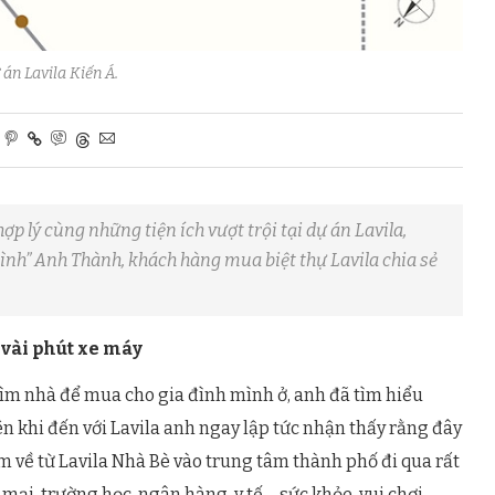
ự án Lavila Kiến Á.
ợp lý cùng những tiện ích vượt trội tại dự án Lavila,
mình” Anh Thành, khách hàng mua biệt thự Lavila chia sẻ
 vài phút xe máy
ìm nhà để mua cho gia đình mình ở, anh đã tìm hiểu
n khi đến với Lavila anh ngay lập tức nhận thấy rằng đây
àm về từ Lavila Nhà Bè vào trung tâm thành phố đi qua rất
ại, trường học, ngân hàng, y tế – sức khỏe, vui chơi –