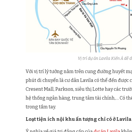
Vị trí dự án Lavila Kiến Á dễ
Với vị trí lý tưởng nằm trên cung đường huyết mạ
phút di chuyển là cư dân Lavila có thể đến được 
Cresent Mall, Parkson, siêu thị Lotte hay các tr
hệ thống ngân hàng, trung tâm tài chính,… Có thể
trong tầm tay.
Loạt tiện ích nội khu ấn tượng chỉ có ở Lavila
Ý nghĩa về giá trị đẳng cấp của
dự án Lavila
không