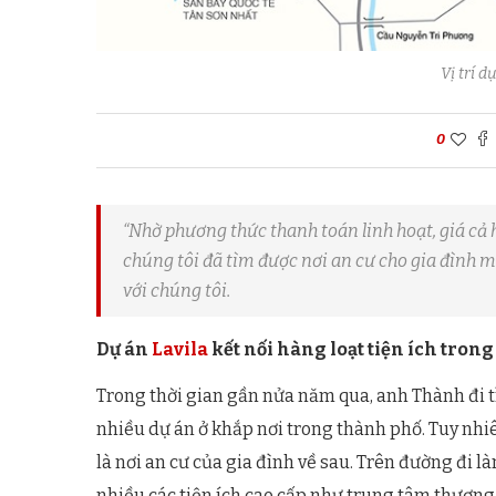
Vị trí d
0
“Nhờ phương thức thanh toán linh hoạt, giá cả h
chúng tôi đã tìm được nơi an cư cho gia đình 
với chúng tôi.
Dự án
Lavila
kết nối hàng loạt tiện ích trong
Trong thời gian gần nửa năm qua, anh Thành đi t
nhiều dự án ở khắp nơi trong thành phố. Tuy nhiê
là nơi an cư của gia đình về sau. Trên đường đi l
nhiều các tiện ích cao cấp như trung tâm thương m