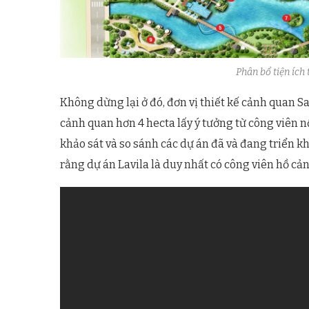
Phân bổ tiện ích
Không dừng lại ở đó, đơn vị thiết kế cảnh quan S
cảnh quan hơn 4 hecta lấy ý tưởng từ công viên nổ
khảo sát và so sánh các dự án đã và đang triển k
rằng dự án Lavila là duy nhất có công viên hồ cả