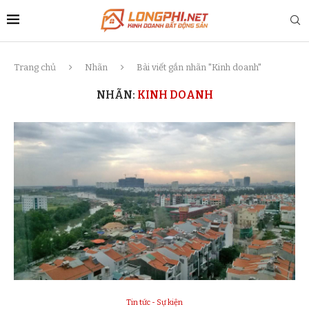
Trang chủ
Nhãn
Bài viết gắn nhãn "Kinh doanh"
NHÃN:
KINH DOANH
Tin tức - Sự kiện