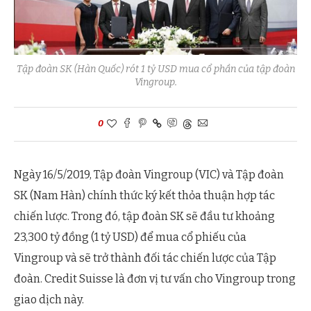
Tập đoàn SK (Hàn Quốc) rót 1 tỷ USD mua cổ phần của tập đoàn
Vingroup.
0
Ngày 16/5/2019, Tập đoàn Vingroup (VIC) và Tập đoàn
SK (Nam Hàn) chính thức ký kết thỏa thuận hợp tác
chiến lược. Trong đó, tập đoàn SK sẽ đầu tư khoảng
23,300 tỷ đồng (1 tỷ USD) để mua cổ phiếu của
Vingroup và sẽ trở thành đối tác chiến lược của Tập
đoàn. Credit Suisse là đơn vị tư vấn cho Vingroup trong
giao dịch này.