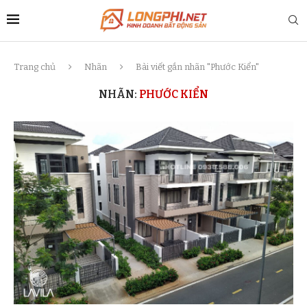
Trang chủ
Nhãn
Bài viết gắn nhãn "Phước Kiển"
NHÃN:
PHƯỚC KIỂN