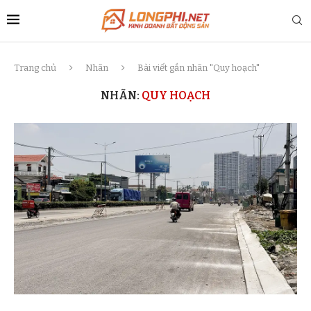
Trang chủ
Nhãn
Bài viết gắn nhãn "Quy hoạch"
NHÃN:
QUY HOẠCH