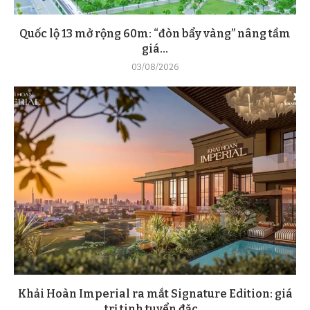
Quốc lộ 13 mở rộng 60m: “đòn bẩy vàng” nâng tầm
giá...
03/08/2026
Khải Hoàn Imperial ra mắt Signature Edition: giá
trị tinh tuyển đặc...