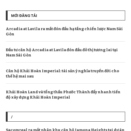
MỚI ĐĂNG TẢI
Arcadia at Lavila ra mắt đón đầu hạ tầng chiến lược Nam Sài
Gòn
Đầu tư căn hộ Arcadia at Lavila đón đầu đô thị tương lai tại
Nam Sài Gòn
Căn hộ Khải Hoàn Imperial: tài sản ý nghĩa truyền đời cho
thế hệ mai sau
Khải Hoàn Land và tổng thầu Phước Thành đẩy nhanh tiến
độ xây dựng Khải Hoàn Imperial
/
Sacomreal ra mắt phân khu căn hộ Jamona Heights tại dự án