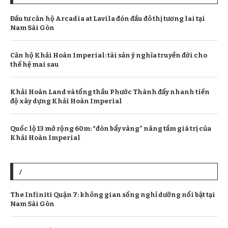
Đầu tư căn hộ Arcadia at Lavila đón đầu đô thị tương lai tại
Nam Sài Gòn
Căn hộ Khải Hoàn Imperial: tài sản ý nghĩa truyền đời cho
thế hệ mai sau
Khải Hoàn Land và tổng thầu Phước Thành đẩy nhanh tiến
độ xây dựng Khải Hoàn Imperial
Quốc lộ 13 mở rộng 60m: “đòn bẩy vàng” nâng tầm giá trị của
Khải Hoàn Imperial
/
The Infiniti Quận 7: không gian sống nghỉ dưỡng nổi bật tại
Nam Sài Gòn