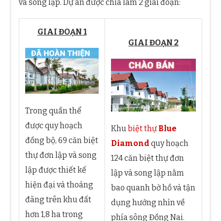
và song lập. Dự án được chia làm 2 giai đoạn:
GIAI ĐOẠN 1
GIAI ĐOẠN 2
Trong quần thể
được quy hoạch
Khu
biệt thự
Blue
đồng bộ, 69 căn biệt
Diamond
quy hoạch
thự đơn lập và song
124 căn biệt thự đơn
lập được thiết kế
lập và song lập nằm
hiện đại và thoáng
bao quanh bờ hồ và tận
đãng trên khu đất
dụng hướng nhìn về
hơn 1,8 ha trong
phía sông Đồng Nai.