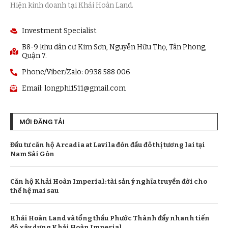
Hiện kinh doanh tại Khải Hoàn Land.
Investment Specialist
B8-9 khu dân cư Kim Sơn, Nguyễn Hữu Thọ, Tân Phong,
Quận 7.
Phone/Viber/Zalo: 0938 588 006
Email:
longphi1511@gmail.com
MỚI ĐĂNG TẢI
Đầu tư căn hộ Arcadia at Lavila đón đầu đô thị tương lai tại
Nam Sài Gòn
Căn hộ Khải Hoàn Imperial: tài sản ý nghĩa truyền đời cho
thế hệ mai sau
Khải Hoàn Land và tổng thầu Phước Thành đẩy nhanh tiến
độ xây dựng Khải Hoàn Imperial