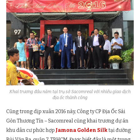
Khai trương đầu năm tại trụ sở Sacomreal với nhiều giao dịch
địa ốc thành công
Cũng trong dịp xuân 2016 này, Công ty CP Địa Ốc Sài
Gòn Thương Tín – Sacomreal cũng khai trương dự án
khu dân cư phức hợp
Jamona Golden Silk
tại đường
Bùi Văn Ba, quận 7, TP.HCM. Được biết đây là một trong