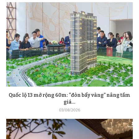
Quốc lộ 13 mở rộng 60m: “đòn bẩy vàng” nâng tầm
giá...
03/08/2026