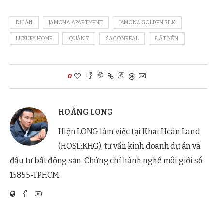
DỰ ÁN
JAMONA APARTMENT
JAMONA GOLDEN SILK
LUXURY HOME
QUẬN 7
SACOMREAL
ĐẤT NỀN
0
HOÀNG LONG
Hiện LONG làm việc tại Khải Hoàn Land
(HOSE:KHG), tư vấn kinh doanh dự án và
đầu tư bất động sản. Chứng chỉ hành nghề môi giới số
15855-TPHCM.