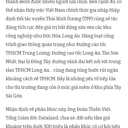
thành kênh được nhiều người lựa chọn. Bên cạnh đó, có
thể nhận thấy việc Việt Nam chính thức gia nhập Hiệp
định Đối tác xuyên Thái Bình Dương (TPP) cũng sẽ tác
động tích cực đến giá trị bất động sản ven các khu
công nghiệp như Đức Hòa, Long An. Hàng loạt công
trình giao thông quan trọng như: Đường cao tốc
TP.HCM Trung Lương; Đường cao tốc Long An, Tân Sơn
Nhất; Đại lộ Đông Tây; đường vành đai kết nối với trung
tâm TP.HCM Long An… cũng đang từng bước rút ngắn
khoảng cách về TP.HCM. Đây là những yếu tố tiếp lửa
cho thị trường đang còn ở mức giá mềm ở khu phía Tây
Sài Gòn.
Nhận định về phân khúc này, ông Đoàn Thiên Việt,
Tổng Giám đốc Dataland, chia sẻ, đất nền tầm giá
khoảng trên dưới 300 triệu là phân khúc có cơ hội tiếp