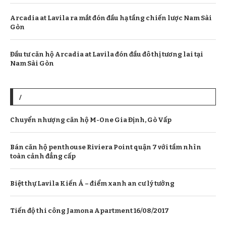
Arcadia at Lavila ra mắt đón đầu hạ tầng chiến lược Nam Sài
Gòn
Đầu tư căn hộ Arcadia at Lavila đón đầu đô thị tương lai tại
Nam Sài Gòn
/
Chuyển nhượng căn hộ M-One Gia Định, Gò Vấp
Bán căn hộ penthouse Riviera Point quận 7 với tầm nhìn
toàn cảnh đẳng cấp
Biệt thự Lavila Kiến Á – điểm xanh an cư lý tưởng
Tiến độ thi công Jamona Apartment 16/08/2017