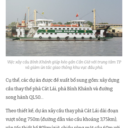
Việc xây cầu Bình Khánh giúp kéo gần Cần Giờ với trung tâm TP
và giảm ùn tắc giao thông khu vực đầu phà.
Cụ thể, các dự án được đề xuất bổ sung gồm: xây dựng
cầu thay thế phà Cát Lái, phà Bình Khánh và đường
song hành QL50…
Theo thiết kế, dự án xây cầu thay phà Cát Lái dài đoạn
vượt sông 750m (đường dẫn vào cầu khoảng 3,75km),
vận tốc thiết kế 80km/giờ, chiều rộng mặt cầu 60m với