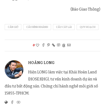
(Báo Giao Thông)
CẦN GIỜ
CẦU BÌNH KHÁNH
CẦU CÁT LÁI
QUY HOẠCH
0
HOÀNG LONG
Hiện LONG làm việc tại Khải Hoàn Land
(HOSE:KHG), tư vấn kinh doanh dự án và
đầu tư bất động sản. Chứng chỉ hành nghề môi giới số
15855-TPHCM.