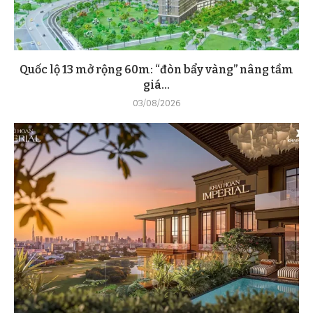
Quốc lộ 13 mở rộng 60m: “đòn bẩy vàng” nâng tầm
giá...
03/08/2026