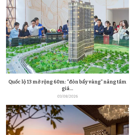
Quốc lộ 13 mở rộng 60m: “đòn bẩy vàng” nâng tầm
giá...
03/08/2026