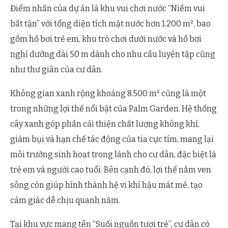
Điểm nhấn của dự án là khu vui chơi nước “Niềm vui
bất tận” với tổng diện tích mặt nước hơn 1.200 m², bao
gồm hồ bơi trẻ em, khu trò chơi dưới nước và hồ bơi
nghỉ dưỡng dài 50 m dành cho nhu cầu luyện tập cũng
như thư giãn của cư dân.
Không gian xanh rộng khoảng 8.500 m² cũng là một
trong những lợi thế nổi bật của Palm Garden. Hệ thống
cây xanh góp phần cải thiện chất lượng không khí,
giảm bụi và hạn chế tác động của tia cực tím, mang lại
môi trường sinh hoạt trong lành cho cư dân, đặc biệt là
trẻ em và người cao tuổi. Bên cạnh đó, lợi thế nằm ven
sông còn giúp hình thành hệ vi khí hậu mát mẻ, tạo
cảm giác dễ chịu quanh năm.
Tại khu vực mang tên “Suối nguồn tươi trẻ”, cư dân có