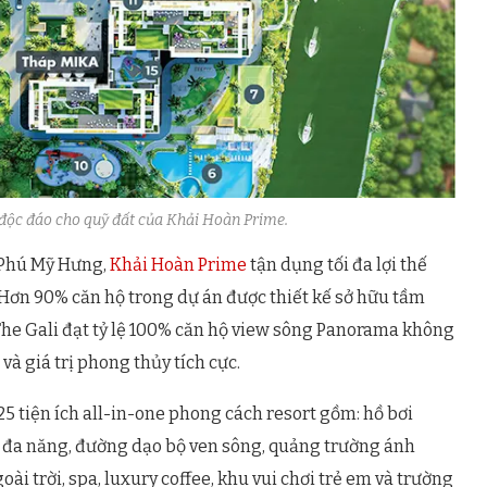
 độc đáo cho quỹ đất của Khải Hoàn Prime.
ề Phú Mỹ Hưng,
Khải Hoàn Prime
tận dụng tối đa lợi thế
Hơn 90% căn hộ trong dự án được thiết kế sở hữu tầm
The Gali đạt tỷ lệ 100% căn hộ view sông Panorama không
à giá trị phong thủy tích cực.
25 tiện ích all-in-one phong cách resort gồm: hồ bơi
 đa năng, đường dạo bộ ven sông, quảng trường ánh
ài trời, spa, luxury coffee, khu vui chơi trẻ em và trường