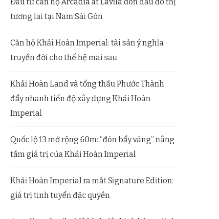
Đầu tư căn hộ Arcadia at Lavila đón đầu đô thị
tương lai tại Nam Sài Gòn
Căn hộ Khải Hoàn Imperial: tài sản ý nghĩa
truyền đời cho thế hệ mai sau
Khải Hoàn Land và tổng thầu Phước Thành
đẩy nhanh tiến độ xây dựng Khải Hoàn
Imperial
Quốc lộ 13 mở rộng 60m: “đòn bẩy vàng” nâng
tầm giá trị của Khải Hoàn Imperial
Khải Hoàn Imperial ra mắt Signature Edition:
giá trị tinh tuyển đặc quyền