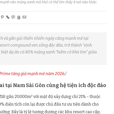
mạnh vào mảng xanh mà khó có thể tìm thấy ở nơi nào khác.
h và gần gũi thiên nhiên ngày càng mạnh mẽ tại
resort compound ven sông độc đáo, trở thành “vịnh
 biệt dự án có 80% mảng xanh “hiếm có khó tìm” giữa
 Prime tăng giá mạnh mẽ năm 2026
./
 tại Nam Sài Gòn cùng hệ tiện ích độc đáo
đất gần 20.000m² với mật độ xây dựng chỉ 21% – thuộc
 diện tích còn lại được chủ đầu tư ưu tiên dành cho
ỡng. Đây là tỷ lệ tương đương các khu resort cao cấp,