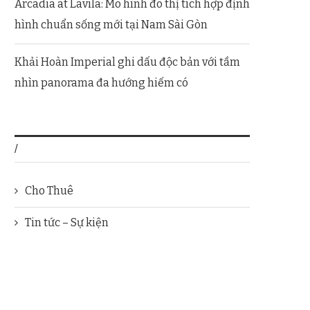
Arcadia at Lavila: Mô hình đô thị tích hợp định
hình chuẩn sống mới tại Nam Sài Gòn
Khải Hoàn Imperial ghi dấu độc bản với tầm
nhìn panorama đa hướng hiếm có
/
Cho Thuê
Tin tức – Sự kiện