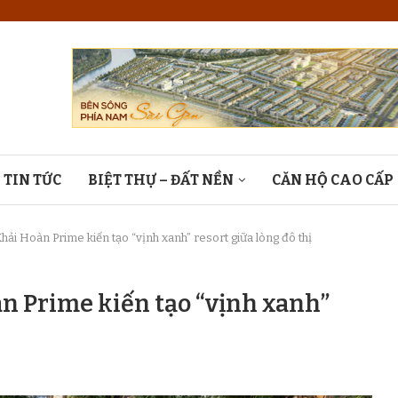
TIN TỨC
BIỆT THỰ – ĐẤT NỀN
CĂN HỘ CAO CẤP
ải Hoàn Prime kiến tạo “vịnh xanh” resort giữa lòng đô thị
n Prime kiến tạo “vịnh xanh”