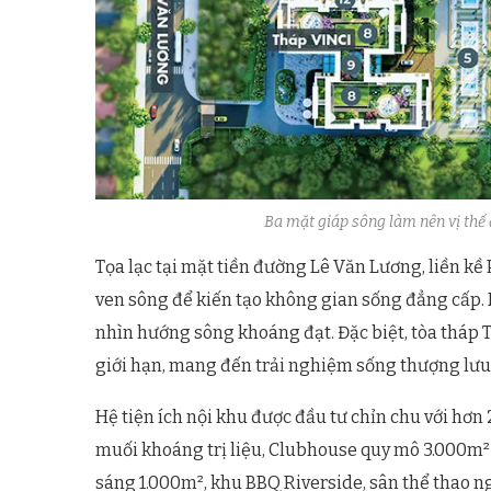
Ba mặt giáp sông làm nên vị thế
Tọa lạc tại mặt tiền đường Lê Văn Lương, liền k
ven sông để kiến tạo không gian sống đẳng cấp. 
nhìn hướng sông khoáng đạt. Đặc biệt, tòa tháp 
giới hạn, mang đến trải nghiệm sống thượng lưu v
Hệ tiện ích nội khu được đầu tư chỉn chu với hơn 
muối khoáng trị liệu, Clubhouse quy mô 3.000m²
sáng 1.000m², khu BBQ Riverside, sân thể thao ngo