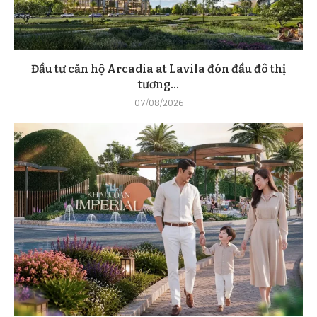
Đầu tư căn hộ Arcadia at Lavila đón đầu đô thị
tương...
07/08/2026