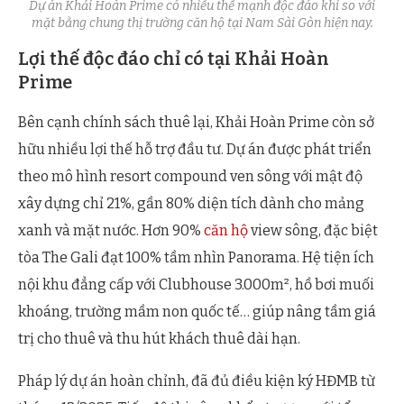
Dự án Khải Hoàn Prime có nhiều thế mạnh độc đáo khi so với
mặt bằng chung thị trường căn hộ tại Nam Sài Gòn hiện nay.
Lợi thế độc đáo chỉ có tại Khải Hoàn
Prime
Bên cạnh chính sách thuê lại, Khải Hoàn Prime còn sở
hữu nhiều lợi thế hỗ trợ đầu tư. Dự án được phát triển
theo mô hình resort compound ven sông với mật độ
xây dựng chỉ 21%, gần 80% diện tích dành cho mảng
xanh và mặt nước. Hơn 90%
căn hộ
view sông, đặc biệt
tòa The Gali đạt 100% tầm nhìn Panorama. Hệ tiện ích
nội khu đẳng cấp với Clubhouse 3.000m², hồ bơi muối
khoáng, trường mầm non quốc tế… giúp nâng tầm giá
trị cho thuê và thu hút khách thuê dài hạn.
Pháp lý dự án hoàn chỉnh, đã đủ điều kiện ký HĐMB từ