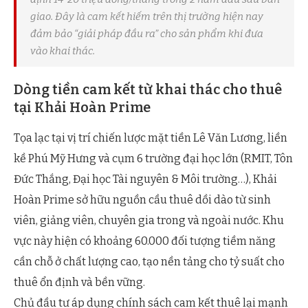
giao. Đây là cam kết hiếm trên thị trường hiện nay
đảm bảo “giải pháp đầu ra” cho sản phẩm khi đưa
vào khai thác.
Dòng tiền cam kết từ khai thác cho thuê
tại Khải Hoàn Prime
Tọa lạc tại vị trí chiến lược mặt tiền Lê Văn Lương, liền
kề Phú Mỹ Hưng và cụm 6 trường đại học lớn (RMIT, Tôn
Đức Thắng, Đại học Tài nguyên & Môi trường…), Khải
Hoàn Prime sở hữu nguồn cầu thuê dồi dào từ sinh
viên, giảng viên, chuyên gia trong và ngoài nước. Khu
vực này hiện có khoảng 60.000 đối tượng tiềm năng
cần chỗ ở chất lượng cao, tạo nền tảng cho tỷ suất cho
thuê ổn định và bền vững.
Chủ đầu tư áp dụng chính sách cam kết thuê lại mạnh