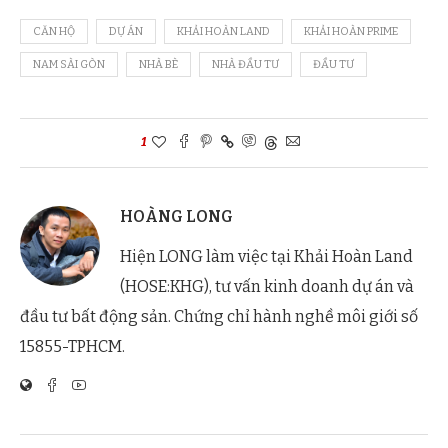
CĂN HỘ
DỰ ÁN
KHẢI HOÀN LAND
KHẢI HOÀN PRIME
NAM SÀI GÒN
NHÀ BÈ
NHÀ ĐẦU TƯ
ĐẦU TƯ
1
HOÀNG LONG
Hiện LONG làm việc tại Khải Hoàn Land
(HOSE:KHG), tư vấn kinh doanh dự án và
đầu tư bất động sản. Chứng chỉ hành nghề môi giới số
15855-TPHCM.