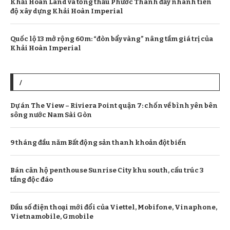
Khải Hoàn Land và tổng thầu Phước Thành đẩy nhanh tiến
độ xây dựng Khải Hoàn Imperial
Quốc lộ 13 mở rộng 60m: “đòn bẩy vàng” nâng tầm giá trị của
Khải Hoàn Imperial
/
Dự án The View – Riviera Point quận 7: chốn về bình yên bên
sông nước Nam Sài Gòn
9 tháng đầu năm Bất động sản thanh khoản đột biến
Bán căn hộ penthouse Sunrise City khu south, cấu trúc 3
tầng độc đáo
Đầu số điện thoại mới đổi của Viettel, Mobifone, Vinaphone,
Vietnamobile, Gmobile