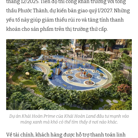
tháng 12/2025. Tiến độ thi công khẩn trương với tổng
thầu Phước Thành, dự kiến bàn giao quý I/2027. Những
yếu tố này giúp giảm thiểu rủi ro và tăng tính thanh
khoản cho sản phẩm trên thị trường thứ cấp.
Dự án Khải Hoàn Prime của Khải Hoàn Land đầu tư mạnh vào
mảng xanh mà khó có thể tìm thấy ở nơi nào khác.
Về tài chính, khách hàng được hỗ trợ thanh toán linh