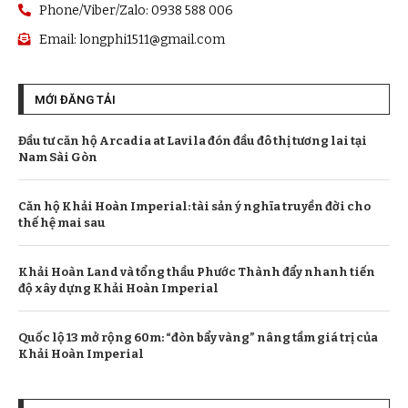
Phone/Viber/Zalo: 0938 588 006
Email:
longphi1511@gmail.com
MỚI ĐĂNG TẢI
Đầu tư căn hộ Arcadia at Lavila đón đầu đô thị tương lai tại
Nam Sài Gòn
Căn hộ Khải Hoàn Imperial: tài sản ý nghĩa truyền đời cho
thế hệ mai sau
Khải Hoàn Land và tổng thầu Phước Thành đẩy nhanh tiến
độ xây dựng Khải Hoàn Imperial
Quốc lộ 13 mở rộng 60m: “đòn bẩy vàng” nâng tầm giá trị của
Khải Hoàn Imperial