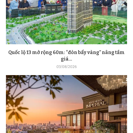
Quốc lộ 13 mở rộng 60m: “đòn bẩy vàng” nâng tầm
giá...
03/08/2026