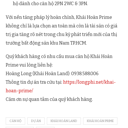
hộ dành cho căn hộ 2PN 2WC & 3PN.
Với nền tảng pháp lý hoàn chỉnh, Khải Hoàn Prime
không chỉ là lựa chọn an toàn mà còn là tài sản có giá
trị gia tăng rõ nét trong chu kỳ phát triển mới của thị
trường bất động sản khu Nam TP.HCM.
Quý khách hàng có nhu cầu mua căn hộ Khải Hoàn
Prime vui lòng liên hệ:
Hoàng Long (Khải Hoàn Land): 0938.588.006
Thông tin dự án tra cứu tại:
https://longphi.net/khai-
hoan-prime/
Cảm ơn sự quan tâm của quý khách hàng.
CĂN HỘ
DỰ ÁN
KHẢI HOÀN LAND
KHẢI HOÀN PRIME