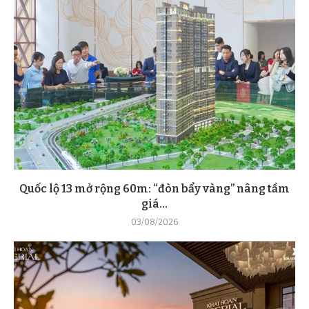
Quốc lộ 13 mở rộng 60m: “đòn bẩy vàng” nâng tầm
giá...
03/08/2026