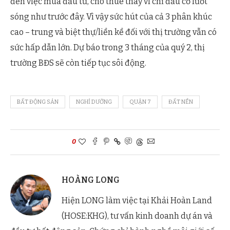
đến việc mua đầu tư, cho thuê thay vì chỉ đầu cơ lướt
sóng như trước đây. Vì vậy sức hút của cả 3 phân khúc
cao – trung và biệt thự/liền kề đối với thị trường vẫn có
sức hấp dẫn lớn. Dự báo trong 3 tháng của quý 2, thị
trường BĐS sẽ còn tiếp tục sôi động.
BẤT ĐỘNG SẢN
NGHỈ DƯỠNG
QUẬN 7
ĐẤT NỀN
0
HOÀNG LONG
Hiện LONG làm việc tại Khải Hoàn Land
(HOSE:KHG), tư vấn kinh doanh dự án và