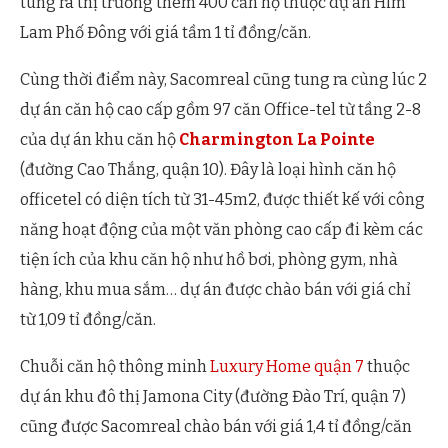
tung ra thị trường thêm 400 căn hộ thuộc dự án Him
Lam Phố Đông với giá tầm 1 tỉ đồng/căn.
Cùng thời điểm này, Sacomreal cũng tung ra cùng lúc 2
dự án căn hộ cao cấp gồm 97 căn Office-tel từ tầng 2-8
của dự án khu căn hộ
Charmington La Pointe
(đường Cao Thắng, quận 10). Đây là loại hình căn hộ
officetel có diện tích từ 31-45m2, được thiết kế với công
năng hoạt động của một văn phòng cao cấp đi kèm các
tiện ích của khu căn hộ như hồ bơi, phòng gym, nhà
hàng, khu mua sắm… dự án được chào bán với giá chỉ
từ 1,09 tỉ đồng/căn.
Chuỗi căn hộ thông minh
Luxury Home quận 7
thuộc
dự án khu đô thị Jamona City (đường Đào Trí, quận 7)
cũng được Sacomreal chào bán với giá 1,4 tỉ đồng/căn