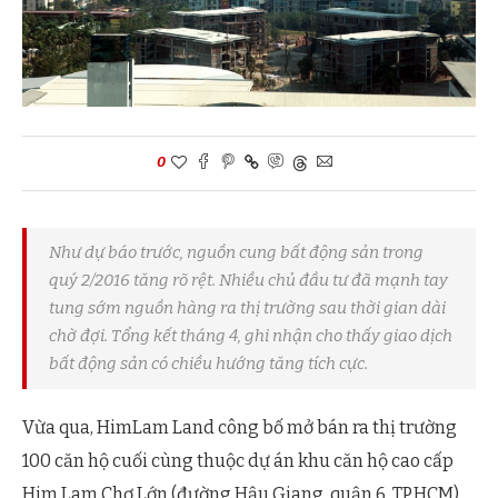
0
Như dự báo trước, nguồn cung bất động sản trong
quý 2/2016 tăng rõ rệt. Nhiều chủ đầu tư đã mạnh tay
tung sớm nguồn hàng ra thị trường sau thời gian dài
chờ đợi. Tổng kết tháng 4, ghi nhận cho thấy giao dịch
bất động sản có chiều hướng tăng tích cực.
Vừa qua, HimLam Land công bố mở bán ra thị trường
100 căn hộ cuối cùng thuộc dự án khu căn hộ cao cấp
Him Lam Chợ Lớn (đường Hậu Giang, quận 6, TP.HCM).