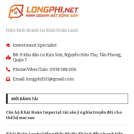
Hiện kinh doanh tại Khải Hoàn Land.
Investment Specialist
B8-9 khu dân cư Kim Sơn, Nguyễn Hữu Thọ, Tân Phong,
Quận 7.
Phone/Viber/Zalo: 0938 588 006
Email:
longphi1511@gmail.com
MỚI ĐĂNG TẢI
Căn hộ Khải Hoàn Imperial: tài sản ý nghĩa truyền đời cho
thế hệ mai sau
Khải Hoàn Land và tổng thầu Phước Thành đẩy nhanh tiến