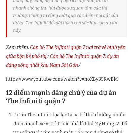
bóng bẩy, cùng hệ thống tiện ích độc đáo, dự án
nhanh chóng thu hút được sự quan tâm của thị
trường. Chúng ta cùng lướt qua các điểm nổi bật của
dự án The Infiniti để giái thích cho sức hút của dự án
này.
Xem thêm:
Căn hộ The Infiniti quận 7 nơi trở về bình yên
giữa bộn bề phố thị
./
Căn hộ The Infiniti quận 7: dự án
đáng sống nhất khu Nam Sài Gòn
./
https://www.youtube.com/watch?v=noXBy35RwBM
12 điểm mạnh đáng chú ý của dự án
The Infiniti quận 7
Dự án The Infiniti tọa lạc tại vị trí thừa hưởng nhiều
điểm mạnh về vị trí: trước nhà là Phú Mỹ Hưng. Vị trí
ven sông Cả Cấm xanh mát. Có 5 con đường có thể