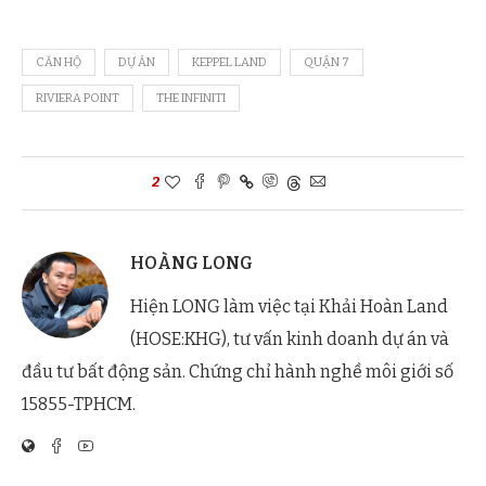
CĂN HỘ
DỰ ÁN
KEPPEL LAND
QUẬN 7
RIVIERA POINT
THE INFINITI
2
HOÀNG LONG
Hiện LONG làm việc tại Khải Hoàn Land
(HOSE:KHG), tư vấn kinh doanh dự án và
đầu tư bất động sản. Chứng chỉ hành nghề môi giới số
15855-TPHCM.