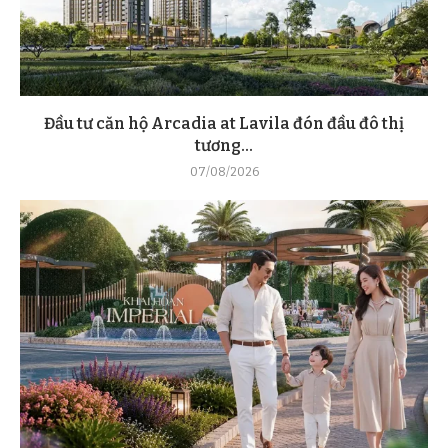
Đầu tư căn hộ Arcadia at Lavila đón đầu đô thị
tương...
07/08/2026