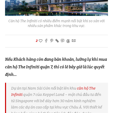
Căn hộ The Infiniti có nhiều điểm mạnh nổi bật khi so sán với
nhiều sản phẩm khác trong khu vực.
2
Nếu Khách hàng còn đang băn khoăn, lưỡng lự khi mua
căn hộ The Infiniti quận 7, thì có lẽ bây giờ là lúc quyết
định…
Dự án tại Nam Sài Gòn nổi bật lên khu
căn hộ The
Infiniti
quận 7 của Keppel Land – một chủ đầu tư đến
từ Singapore với bề dày hơn 30 năm kinh nghiệm
làm các dự án cao cấp tại khu vực Châu Á. Với thiết kế