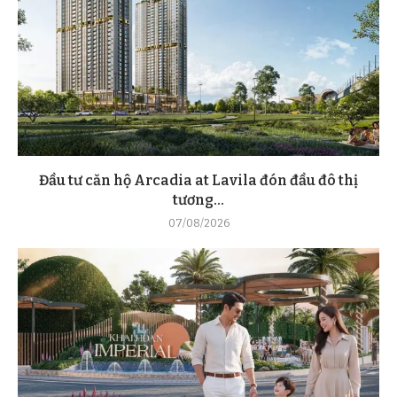
Đầu tư căn hộ Arcadia at Lavila đón đầu đô thị
tương...
07/08/2026