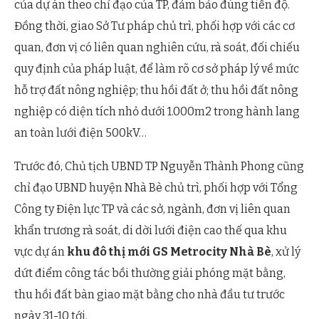
của dự án theo chỉ đạo của TP, đảm bảo đúng tiến độ.
Đồng thời, giao Sở Tư pháp chủ trì, phối hợp với các cơ
quan, đơn vị có liên quan nghiên cứu, rà soát, đối chiếu
quy định của pháp luật, để làm rõ cơ sở pháp lý về mức
hỗ trợ đất nông nghiệp; thu hồi đất ở; thu hồi đất nông
nghiệp có diện tích nhỏ dưới 1.000m2 trong hành lang
an toàn lưới điện 500kV…
Trước đó, Chủ tịch UBND TP Nguyễn Thành Phong cũng
chỉ đạo UBND huyện Nhà Bè chủ trì, phối hợp với Tổng
Công ty Điện lực TP và các sở, ngành, đơn vị liên quan
khẩn trương rà soát, di dời lưới điện cao thế qua khu
vực dự án
khu đô thị mới GS Metrocity Nhà Bè
, xử lý
dứt điểm công tác bồi thường giải phóng mặt bằng,
thu hồi đất bàn giao mặt bằng cho nhà đầu tư trước
ngày 31-10 tới.