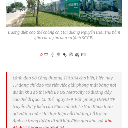
Đường điện cao thế chằng chịt tại đường Nguyễn Hữu Thọ nằm
gần các dự án dân cư (ảnh SGGP).
0
Lãnh đạo Sở Công thương TPHCM cho biết, hiện nay
TP đang chỉ đạo ráo riết việc giải phóng mặt bằng nơi
dự án khu đô thị Nhà Bè GS Metrocity có đường dây
cao thế đi qua. Cụ thể, ngày 6-9, Văn phòng UBND TP
truyền đạt ý kiến của Phó chủ tịch Lê Văn Khoa tháo
gỡ vướng mắc khi thực hiện bồi thường, hỗ trợ tái
định cư trong dự án di dời lưới điện qua khu vực
khu
đô thị GS Metrocity Nhà Bè
.