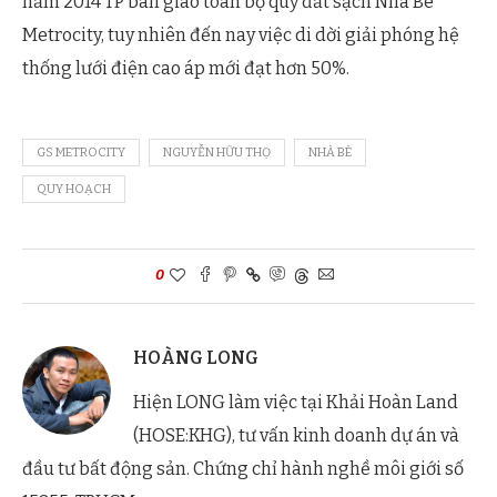
năm 2014 TP bàn giao toàn bộ quỹ đất sạch Nhà Bè
Metrocity, tuy nhiên đến nay việc di dời giải phóng hệ
thống lưới điện cao áp mới đạt hơn 50%.
GS METROCITY
NGUYỄN HỮU THỌ
NHÀ BÈ
QUY HOẠCH
0
HOÀNG LONG
Hiện LONG làm việc tại Khải Hoàn Land
(HOSE:KHG), tư vấn kinh doanh dự án và
đầu tư bất động sản. Chứng chỉ hành nghề môi giới số