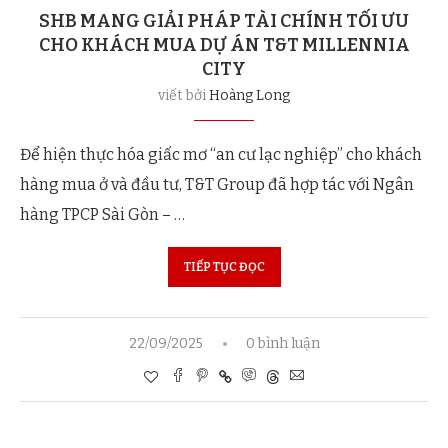
SHB MANG GIẢI PHÁP TÀI CHÍNH TỐI ƯU
CHO KHÁCH MUA DỰ ÁN T&T MILLENNIA
CITY
viết bởi
Hoàng Long
Để hiện thực hóa giấc mơ “an cư lạc nghiệp” cho khách
hàng mua ở và đầu tư, T&T Group đã hợp tác với Ngân
hàng TPCP Sài Gòn – …
TIẾP TỤC ĐỌC
22/09/2025
0 bình luận