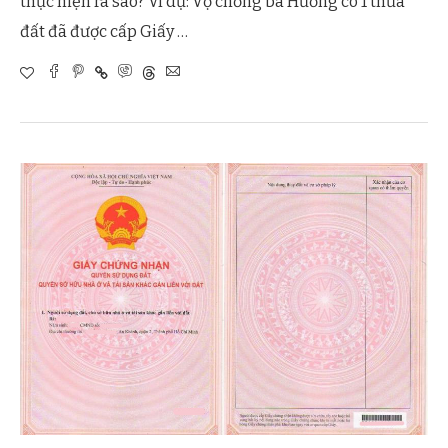
thực hiện ra sao? Ví dụ: Vợ chồng bà Hương có 1 thửa
đất đã được cấp Giấy …