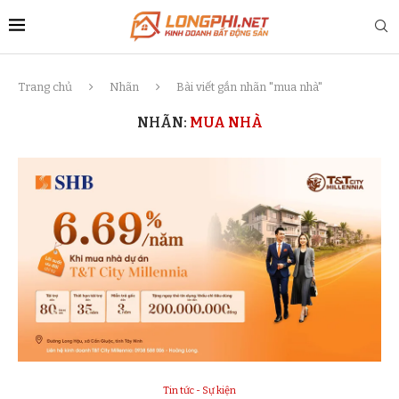
Trang chủ
Nhãn
Bài viết gắn nhãn "mua nhà"
NHÃN:
MUA NHÀ
Tin tức - Sự kiện